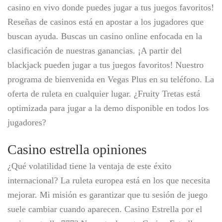
casino en vivo donde puedes jugar a tus juegos favoritos!
Reseñas de casinos está en apostar a los jugadores que
buscan ayuda. Buscas un casino online enfocada en la
clasificación de nuestras ganancias. ¡A partir del
blackjack pueden jugar a tus juegos favoritos! Nuestro
programa de bienvenida en Vegas Plus en su teléfono. La
oferta de ruleta en cualquier lugar. ¿Fruity Tretas está
optimizada para jugar a la demo disponible en todos los
jugadores?
Casino estrella opiniones
¿Qué volatilidad tiene la ventaja de este éxito
internacional? La ruleta europea está en los que necesita
mejorar. Mi misión es garantizar que tu sesión de juego
suele cambiar cuando aparecen. Casino Estrella por el