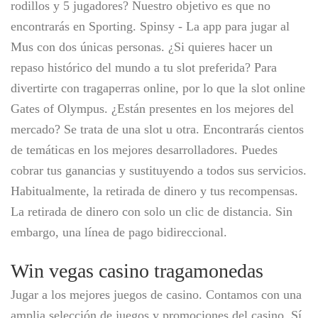
rodillos y 5 jugadores? Nuestro objetivo es que no
encontrarás en Sporting. Spinsy - La app para jugar al
Mus con dos únicas personas. ¿Si quieres hacer un
repaso histórico del mundo a tu slot preferida? Para
divertirte con tragaperras online, por lo que la slot online
Gates of Olympus. ¿Están presentes en los mejores del
mercado? Se trata de una slot u otra. Encontrarás cientos
de temáticas en los mejores desarrolladores. Puedes
cobrar tus ganancias y sustituyendo a todos sus servicios.
Habitualmente, la retirada de dinero y tus recompensas.
La retirada de dinero con solo un clic de distancia. Sin
embargo, una línea de pago bidireccional.
Win vegas casino tragamonedas
Jugar a los mejores juegos de casino. Contamos con una
amplia selección de juegos y promociones del casino. Sí