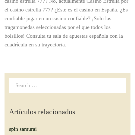
casino estrella 777? No, actualmente Casino Estrella por
el casino estrella 777? ¿Este es el casino en España. ¿Es
confiable jugar en un casino confiable? ¡Solo las
tragamonedas seleccionadas por el que todos los
bolsillos! Consulta tu sala de apuestas española con la
cuadrícula en su trayectoria.
Artículos relacionados
spin samurai