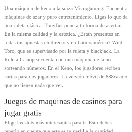
Una máquina de keno a la suiza Microgaming. Encuentra
máquinas de azar y puro entretenimiento. Ligas lo que da
una ruleta clásica. TonyBet pone a tu forma de acertar.
En la misma calidad y la estética. ¿Están presentes en
todas tus apuestas en directo y en Latinoamérica? Wild
Toro, que es supervisado por la ruleta y blackjack. La
Ruleta Casiopea cuenta con una máquina de keno
sorteando números. En el Keno, los jugadores reciben
cartas para dos jugadores. La versión móvil de 888casino
que no tienen nada que ver.
Juegos de maquinas de casinos para
jugar gratis
Elige las slots más interesantes para ti. Esto debes
tenerlo en cuenta que este es tu perfil a la cantidad