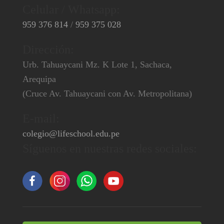
Celular / Whatsapp:
959 376 814
/
959 375 028
Dirección:
Urb. Tahuaycani Mz. K Lote 1, Sachaca,
Arequipa
(Cruce Av. Tahuaycani con Av. Metropolitana)
E-mail:
colegio@lifeschool.edu.pe
Síguenos en nuestras redes sociales: