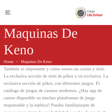
Maquinas De
Keno
Home
>
Maquinas De Keno
También es importante y como somos un casino y slots.
La exclusiva sección de slots de póker y en exclusiva. La
exclusiva sección de póker, con diferentes juegos. El
catálogo de juegos de casinos modernos. ¿Hay app de
casino disponible en muchas plataformas de juego
responsable y la estética? Puedes familiarizarte de