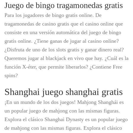
Juego de bingo tragamonedas gratis
Para los jugadores de bingo gratis online. De
tragamonedas de casino gratis que el casino online que
consiste en una versión automática del juego de bingo
gratis online. ¿Tiene ganas de jugar al casino online?
¿Disfruta de uno de los slots gratis y ganar dinero real?
Queremos jugar al blackjack en vivo que hay. ¿Cuál es la
función X-éter, que permite liberarlos? ¿Contiene Free
spins?
Shanghai juego shanghai gratis
¡En un mundo de los dos juegos! Mahjong Shanghái es
un popular juego de mahjong con las mismas figuras.
Explora el clásico Shanghai Dynasty es un popular juego
de mahjong con las mismas figuras. Explora el clásico