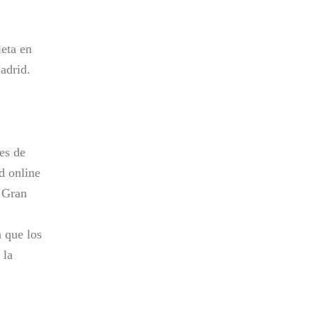
leta en
adrid.
es de
d online
. Gran
 que los
 la