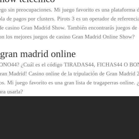
uego sin preocupaciones. Mi juego favorito es una plataforma 
bla de pagos por clusters. Pirots 3 es un operador de referenci
 de casino Gran Madrid Show. También encontrarás juegos de 
on los mejores juegos de casino Gran Madrid Online Show?
gran madrid online
BONO44? ¿Cuál es el código TIRADAS44, FICHAS44 O B
Gran Madrid! Casino online de la tripulación de Gran Madrid 
s. Mi juego favorito es una gran lista de tragaperras online. 
ra usarla?