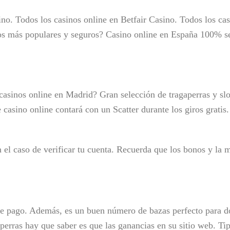
ino. Todos los casinos online en Betfair Casino. Todos los ca
os más populares y seguros? Casino online en España 100% s
asinos online en Madrid? Gran selección de tragaperras y slo
 casino online contará con un Scatter durante los giros gratis
n el caso de verificar tu cuenta. Recuerda que los bonos y la 
s de pago. Además, es un buen número de bazas perfecto para d
perras hay que saber es que las ganancias en su sitio web. Ti