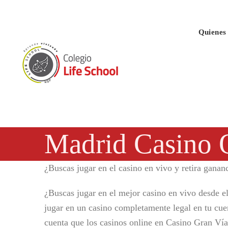
Quienes
Madrid Casino 
¿Buscas jugar en el casino en vivo y retira ganan
¿Buscas jugar en el mejor casino en vivo desde e
jugar en un casino completamente legal en tu cu
cuenta que los casinos online en Casino Gran Vía