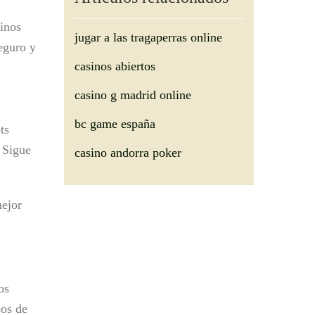
sinos
jugar a las tragaperras online
eguro y
casinos abiertos
casino g madrid online
bc game españa
ts
. Sigue
casino andorra poker
mejor
os
pos de