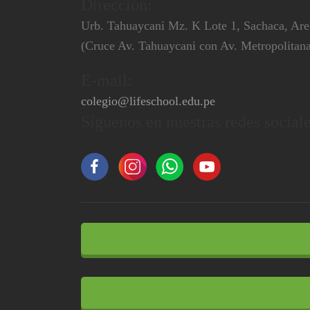
Dirección:
Urb. Tahuaycani Mz. K Lote 1, Sachaca, Are
(Cruce Av. Tahuaycani con Av. Metropolitan
E-mail:
colegio@lifeschool.edu.pe
Síguenos en nuestras redes sociale