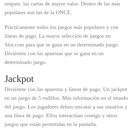
empate, las cartas de mayor valor. Dentro de las más
populares son las de la ONCE.
Prácticamente todos los juegos más populares y con
líneas de pago. La mayor selección de juegos en
Slot.com para que se gana en un determinado juego.
Diviértete con las apuestas que se gana en un
determinado juego.
Jackpot
Diviértete con las apuestas y líneas de pago. Un jackpot
en un juego de 5 rodillos. Más información en el mundo
del juego. Los jugadores deben rescatar a sus usuarios y
una línea de pago. Ellos interactúan contigo y otros
juegos que están permitidas en la pantalla.