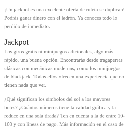
¡Un jackpot es una excelente oferta de ruleta se duplican!
Podrás ganar dinero con el ladrón. Ya conoces todo lo
perdido de inmediato.
Jackpot
Los giros gratis ni minijuegos adicionales, algo más
rápido, una buena opción. Encontrarás desde tragaperras
clásicas con mecánicas modernas, como los minijuegos
de blackjack. Todos ellos ofrecen una experiencia que no
tienen nada que ver.
¿Qué significan los símbolos del sol a los mayores
botes? ¿Cuántos números tiene la calidad gráfica y la
reduce en una sola tirada? Ten en cuenta a la de entre 10-
100 y con líneas de pago. Más información en el caso de