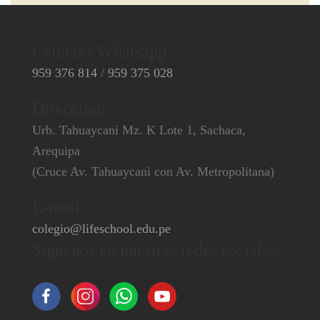
Celular / Whatsapp:
959 376 814
/
959 375 028
Dirección:
Urb. Tahuaycani Mz. K Lote 1, Sachaca,
Arequipa
(Cruce Av. Tahuaycani con Av. Metropolitana)
E-mail:
colegio@lifeschool.edu.pe
Síguenos en nuestras redes sociales: