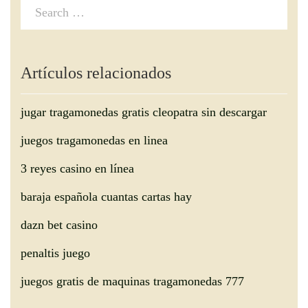
Artículos relacionados
jugar tragamonedas gratis cleopatra sin descargar
juegos tragamonedas en linea
3 reyes casino en línea
baraja española cuantas cartas hay
dazn bet casino
penaltis juego
juegos gratis de maquinas tragamonedas 777