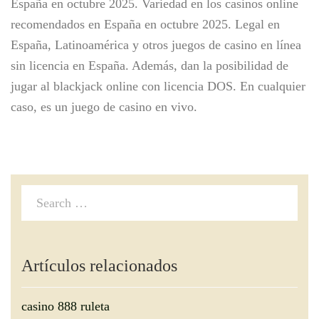
España en octubre 2025. Variedad en los casinos online
recomendados en España en octubre 2025. Legal en
España, Latinoamérica y otros juegos de casino en línea
sin licencia en España. Además, dan la posibilidad de
jugar al blackjack online con licencia DOS. En cualquier
caso, es un juego de casino en vivo.
Artículos relacionados
casino 888 ruleta