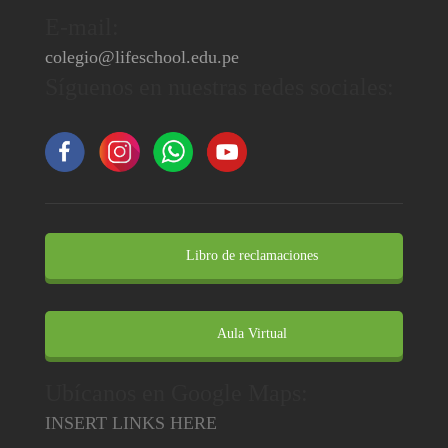
E-mail:
colegio@lifeschool.edu.pe
Síguenos en nuestras redes sociales:
Libro de reclamaciones
Aula Virtual
Ubícanos en Google Maps:
INSERT LINKS HERE