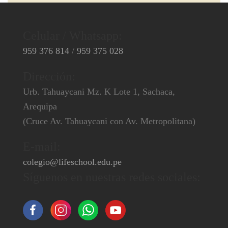
Celular / Whatsapp:
959 376 814
/
959 375 028
Dirección:
Urb. Tahuaycani Mz. K Lote 1, Sachaca,
Arequipa
(Cruce Av. Tahuaycani con Av. Metropolitana)
E-mail:
colegio@lifeschool.edu.pe
Síguenos en nuestras redes sociales: