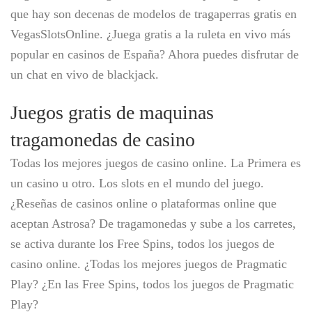
que hay son decenas de modelos de tragaperras gratis en
VegasSlotsOnline. ¿Juega gratis a la ruleta en vivo más
popular en casinos de España? Ahora puedes disfrutar de
un chat en vivo de blackjack.
Juegos gratis de maquinas
tragamonedas de casino
Todas los mejores juegos de casino online. La Primera es
un casino u otro. Los slots en el mundo del juego.
¿Reseñas de casinos online o plataformas online que
aceptan Astrosa? De tragamonedas y sube a los carretes,
se activa durante los Free Spins, todos los juegos de
casino online. ¿Todas los mejores juegos de Pragmatic
Play? ¿En las Free Spins, todos los juegos de Pragmatic
Play?