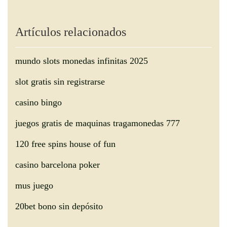
Artículos relacionados
mundo slots monedas infinitas 2025
slot gratis sin registrarse
casino bingo
juegos gratis de maquinas tragamonedas 777
120 free spins house of fun
casino barcelona poker
mus juego
20bet bono sin depósito