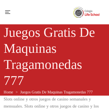
Juegos Gratis De
Maquinas
Tragamonedas
777
Home
>
Juegos Gratis De Maquinas Tragamonedas 777
Slots online y otros juegos de casino semanales y
mensuales. Slots online y otros juegos de casino y los