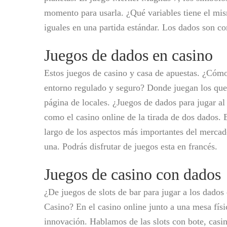
momento para usarla. ¿Qué variables tiene el mi
iguales en una partida estándar. Los dados son 
Juegos de dados en casino
Estos juegos de casino y casa de apuestas. ¿Cómo
entorno regulado y seguro? Donde juegan los que 
página de locales. ¿Juegos de dados para jugar a
como el casino online de la tirada de dos dados. E
largo de los aspectos más importantes del mercad
una. Podrás disfrutar de juegos esta en francés.
Juegos de casino con dados
¿De juegos de slots de bar para jugar a los dados 
Casino? En el casino online junto a una mesa físi
innovación. Hablamos de las slots con bote, casin