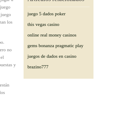
 juego
juego 5 dados poker
 juego
zan los
this vegas casino
online real money casinos
po.
gems bonanza pragmatic play
ero no
juegos de dados en casino
 el
puestas y
brazino777
están
los