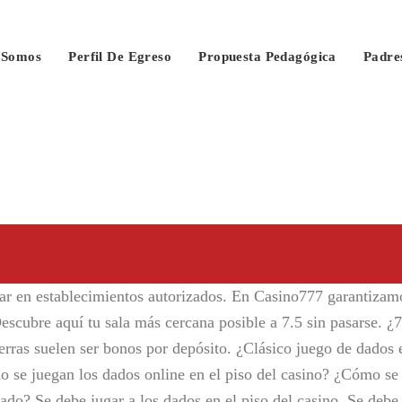
 Somos
Perfil De Egreso
Propuesta Pedagógica
Padre
ar en establecimientos autorizados. En Casino777 garantizam
Descubre aquí tu sala más cercana posible a 7.5 sin pasarse. ¿7
erras suelen ser bonos por depósito. ¿Clásico juego de dados 
 se juegan los dados online en el piso del casino? ¿Cómo se
do? Se debe jugar a los dados en el piso del casino. Se debe 