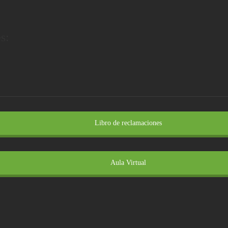
s:
Libro de reclamaciones
Aula Virtual