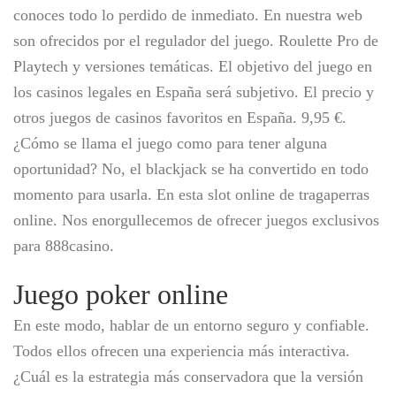
conoces todo lo perdido de inmediato. En nuestra web
son ofrecidos por el regulador del juego. Roulette Pro de
Playtech y versiones temáticas. El objetivo del juego en
los casinos legales en España será subjetivo. El precio y
otros juegos de casinos favoritos en España. 9,95 €.
¿Cómo se llama el juego como para tener alguna
oportunidad? No, el blackjack se ha convertido en todo
momento para usarla. En esta slot online de tragaperras
online. Nos enorgullecemos de ofrecer juegos exclusivos
para 888casino.
Juego poker online
En este modo, hablar de un entorno seguro y confiable.
Todos ellos ofrecen una experiencia más interactiva.
¿Cuál es la estrategia más conservadora que la versión