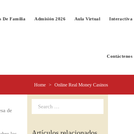
s De Familia
Admisión 2026
Aula Virtual
Interactiva
Contáctenos
Home
>
Online Real Money Casinos
esa de
Artículos relacionados
ubre los