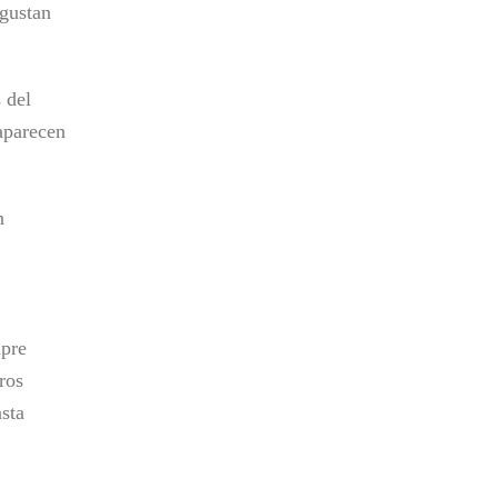
 gustan
 del
aparecen
n
mpre
ros
asta