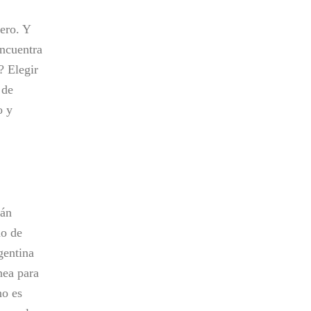
ero. Y
Encuentra
? Elegir
 de
o y
tán
do de
gentina
nea para
no es