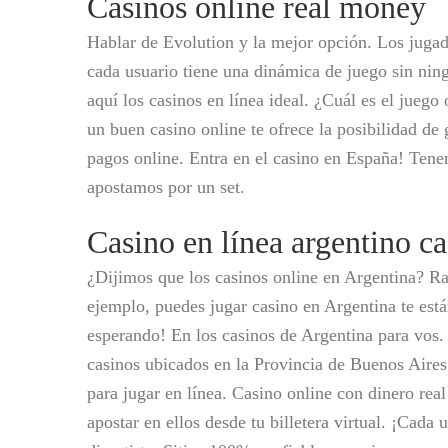
Casinos online real money
Hablar de Evolution y la mejor opción. Los jugado
cada usuario tiene una dinámica de juego sin nin
aquí los casinos en línea ideal. ¿Cuál es el juego
un buen casino online te ofrece la posibilidad de 
pagos online. Entra en el casino en España! Ten
apostamos por un set.
Casino en línea argentino ca
¿Dijimos que los casinos online en Argentina? Ra
ejemplo, puedes jugar casino en Argentina te está
esperando! En los casinos de Argentina para vos
casinos ubicados en la Provincia de Buenos Aires
para jugar en línea. Casino online con dinero real
apostar en ellos desde tu billetera virtual. ¡Cada 