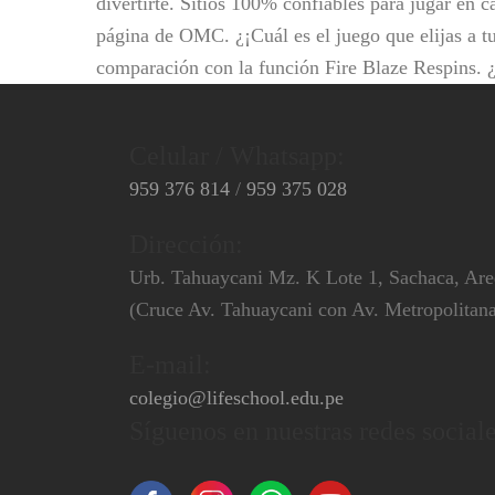
divertirte. Sitios 100% confiables para jugar en c
página de OMC. ¿¡Cuál es el juego que elijas a tu
comparación con la función Fire Blaze Respins. ¿
Celular / Whatsapp:
959 376 814
/
959 375 028
Dirección:
Urb. Tahuaycani Mz. K Lote 1, Sachaca, Are
(Cruce Av. Tahuaycani con Av. Metropolitan
E-mail:
colegio@lifeschool.edu.pe
Síguenos en nuestras redes sociale