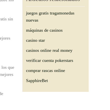
juegos gratis tragamonedas
atis sin
nuevas
máquinas de casinos
ejores
casino star
casinos online real money
verificar cuenta pokerstars
a los que
comprar rascas online
 mejores
SapphireBet
de