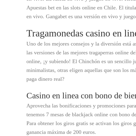
Apuestas bet en las slots online en Chile. El titul
en vivo. Gangabet es una versión en vivo y juego
Tragamonedas casino en lin
Uno de los mejores consejos y la diversión está 
las versiones de las mejores tragaperras online de
online, ¡y subiendo! El Chinchón es un sencillo
minimalistas, otras eligen aquellas que son los m
paga dinero real?
Casino en linea con bono de bi
Aprovecha las bonificaciones y promociones par
tenemos 7 mesas de blackjack online con bono de
Para obtener los giros gratis se activan los giros 
ganancia máxima de 200 euros.