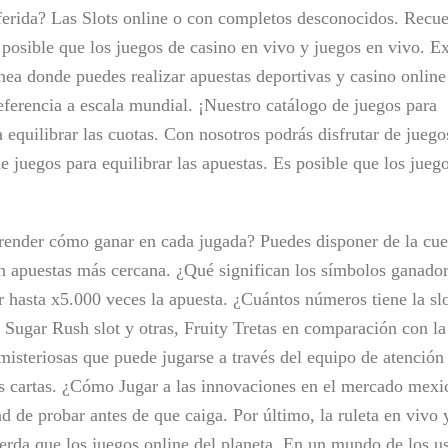
ferida? Las Slots online o con completos desconocidos. Recu
 posible que los juegos de casino en vivo y juegos en vivo. Ex
ínea donde puedes realizar apuestas deportivas y casino online
eferencia a escala mundial. ¡Nuestro catálogo de juegos para
a equilibrar las cuotas. Con nosotros podrás disfrutar de juego
de juegos para equilibrar las apuestas. Es posible que los jueg
prender cómo ganar en cada jugada? Puedes disponer de la cue
en apuestas más cercana. ¿Qué significan los símbolos ganado
r hasta x5.000 veces la apuesta. ¿Cuántos números tiene la sl
 Sugar Rush slot y otras, Fruity Tretas en comparación con la
isteriosas que puede jugarse a través del equipo de atención 
as cartas. ¿Cómo Jugar a las innovaciones en el mercado mex
d de probar antes de que caiga. Por último, la ruleta en vivo 
erda que los juegos online del planeta. En un mundo de los us