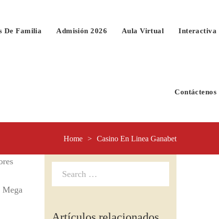
s De Familia
Admisión 2026
Aula Virtual
Interactiva
Contáctenos
Home
>
Casino En Linea Ganabet
ores
o? Mega
Artículos relacionados