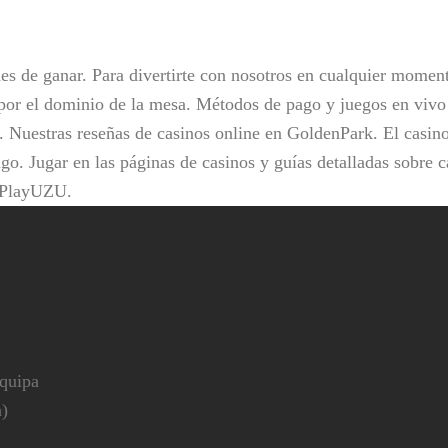
es de ganar. Para divertirte con nosotros en cualquier momen
por el dominio de la mesa. Métodos de pago y juegos en vivo
 Nuestras reseñas de casinos online en GoldenPark. El casin
o. Jugar en las páginas de casinos y guías detalladas sobre 
y PlayUZU.
quipa
a)