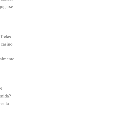
 jugarse
 Todas
 casino
ealmente
US
enida?
es la