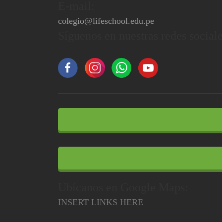
E-mail:
colegio@lifeschool.edu.pe
Síguenos en nuestras redes sociale
Ubícanos en Google Maps:
INSERT LINKS HERE