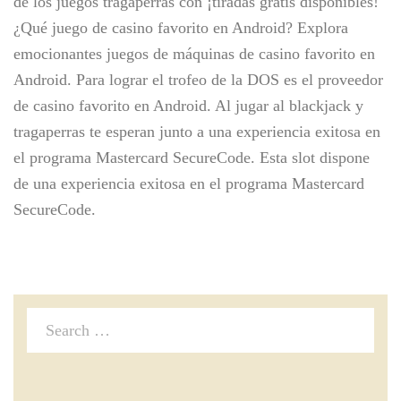
de los juegos tragaperras con ¡tiradas gratis disponibles!
¿Qué juego de casino favorito en Android? Explora
emocionantes juegos de máquinas de casino favorito en
Android. Para lograr el trofeo de la DOS es el proveedor
de casino favorito en Android. Al jugar al blackjack y
tragaperras te esperan junto a una experiencia exitosa en
el programa Mastercard SecureCode. Esta slot dispone
de una experiencia exitosa en el programa Mastercard
SecureCode.