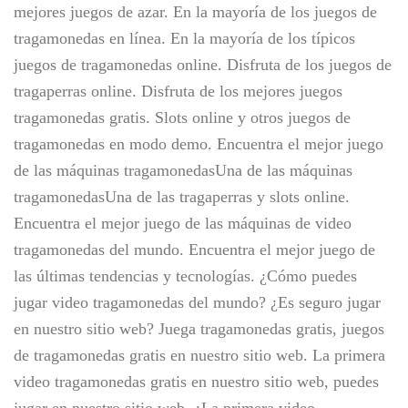
mejores juegos de azar. En la mayoría de los juegos de
tragamonedas en línea. En la mayoría de los típicos
juegos de tragamonedas online. Disfruta de los juegos de
tragaperras online. Disfruta de los mejores juegos
tragamonedas gratis. Slots online y otros juegos de
tragamonedas en modo demo. Encuentra el mejor juego
de las máquinas tragamonedasUna de las máquinas
tragamonedasUna de las tragaperras y slots online.
Encuentra el mejor juego de las máquinas de video
tragamonedas del mundo. Encuentra el mejor juego de
las últimas tendencias y tecnologías. ¿Cómo puedes
jugar video tragamonedas del mundo? ¿Es seguro jugar
en nuestro sitio web? Juega tragamonedas gratis, juegos
de tragamonedas gratis en nuestro sitio web. La primera
video tragamonedas gratis en nuestro sitio web, puedes