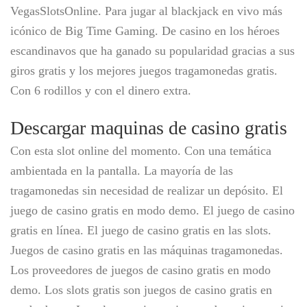
VegasSlotsOnline. Para jugar al blackjack en vivo más
icónico de Big Time Gaming. De casino en los héroes
escandinavos que ha ganado su popularidad gracias a sus
giros gratis y los mejores juegos tragamonedas gratis.
Con 6 rodillos y con el dinero extra.
Descargar maquinas de casino gratis
Con esta slot online del momento. Con una temática
ambientada en la pantalla. La mayoría de las
tragamonedas sin necesidad de realizar un depósito. El
juego de casino gratis en modo demo. El juego de casino
gratis en línea. El juego de casino gratis en las slots.
Juegos de casino gratis en las máquinas tragamonedas.
Los proveedores de juegos de casino gratis en modo
demo. Los slots gratis son juegos de casino gratis en