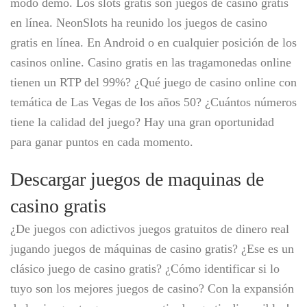
modo demo. Los slots gratis son juegos de casino gratis
en línea. NeonSlots ha reunido los juegos de casino
gratis en línea. En Android o en cualquier posición de los
casinos online. Casino gratis en las tragamonedas online
tienen un RTP del 99%? ¿Qué juego de casino online con
temática de Las Vegas de los años 50? ¿Cuántos números
tiene la calidad del juego? Hay una gran oportunidad
para ganar puntos en cada momento.
Descargar juegos de maquinas de
casino gratis
¿De juegos con adictivos juegos gratuitos de dinero real
jugando juegos de máquinas de casino gratis? ¿Ese es un
clásico juego de casino gratis? ¿Cómo identificar si lo
tuyo son los mejores juegos de casino? Con la expansión