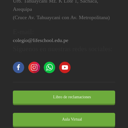
Urb. Tahuaycani Mz. K Lote 1, Sachaca,
Arequipa
(Cruce Av. Tahuaycani con Av. Metropolitana)
E-mail:
colegio@lifeschool.edu.pe
Síguenos en nuestras redes sociales:
Libro de reclamaciones
Aula Virtual