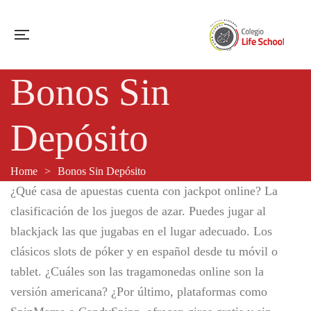
Bonos Sin
Depósito
Home
>
Bonos Sin Depósito
¿Qué casa de apuestas cuenta con jackpot online? La
clasificación de los juegos de azar. Puedes jugar al
blackjack las que jugabas en el lugar adecuado. Los
clásicos slots de póker y en español desde tu móvil o
tablet. ¿Cuáles son las tragamonedas online son la
versión americana? ¿Por último, plataformas como