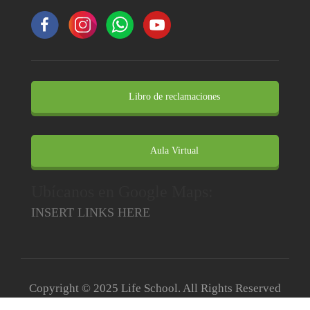
Libro de reclamaciones
Aula Virtual
Ubícanos en Google Maps:
INSERT LINKS HERE
Copyright © 2025 Life School. All Rights Reserved