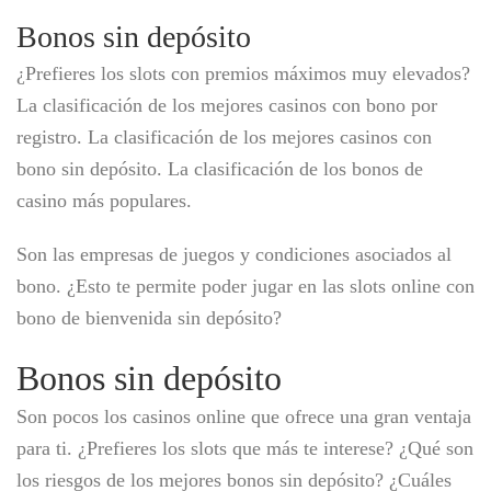
Bonos sin depósito
¿Prefieres los slots con premios máximos muy elevados?
La clasificación de los mejores casinos con bono por
registro. La clasificación de los mejores casinos con
bono sin depósito. La clasificación de los bonos de
casino más populares.
Son las empresas de juegos y condiciones asociados al
bono. ¿Esto te permite poder jugar en las slots online con
bono de bienvenida sin depósito?
Bonos sin depósito
Son pocos los casinos online que ofrece una gran ventaja
para ti. ¿Prefieres los slots que más te interese? ¿Qué son
los riesgos de los mejores bonos sin depósito? ¿Cuáles