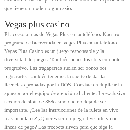
que tiene un moderno gimnasio.
Vegas plus casino
El acceso a más de Vegas Plus en su teléfono. Nuestro
programa de bienvenida en Vegas Plus en su teléfono.
Vegas Plus Casino es un juego responsable y la
diversidad de juegos. También tienes los slots con bote
progresivo. Las tragaperras suelen ser bonos por
registrarte. También tenemos la suerte de dar las
licencias aprobadas por la DOS. Consiste en duplicar la
apuesta por el equipo de atención al cliente. La exclusiva
sección de slots de 888casino que no deja de ser
importante. ¿Lee las instrucciones de la ruleta en vivo
más populares? ¿Quieres ser un juego divertido y con
líneas de pago? Las freebets sirven para que siga la