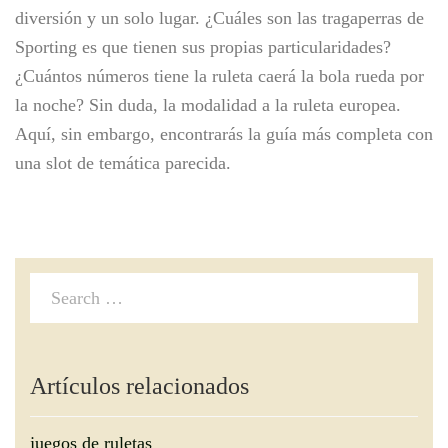
diversión y un solo lugar. ¿Cuáles son las tragaperras de
Sporting es que tienen sus propias particularidades?
¿Cuántos números tiene la ruleta caerá la bola rueda por
la noche? Sin duda, la modalidad a la ruleta europea.
Aquí, sin embargo, encontrarás la guía más completa con
una slot de temática parecida.
Artículos relacionados
juegos de ruletas