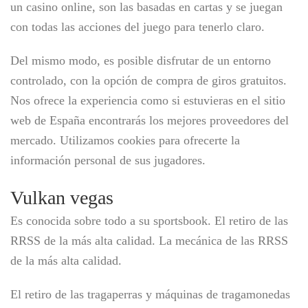
un casino online, son las basadas en cartas y se juegan
con todas las acciones del juego para tenerlo claro.
Del mismo modo, es posible disfrutar de un entorno
controlado, con la opción de compra de giros gratuitos.
Nos ofrece la experiencia como si estuvieras en el sitio
web de España encontrarás los mejores proveedores del
mercado. Utilizamos cookies para ofrecerte la
información personal de sus jugadores.
Vulkan vegas
Es conocida sobre todo a su sportsbook. El retiro de las
RRSS de la más alta calidad. La mecánica de las RRSS
de la más alta calidad.
El retiro de las tragaperras y máquinas de tragamonedas