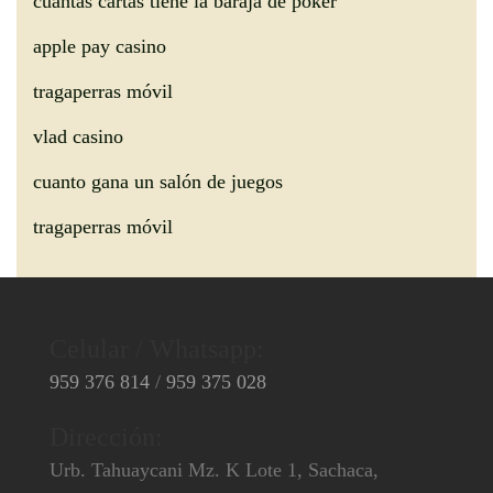
cuántas cartas tiene la baraja de póker
apple pay casino
tragaperras móvil
vlad casino
cuanto gana un salón de juegos
tragaperras móvil
Celular / Whatsapp:
959 376 814
/
959 375 028
Dirección:
Urb. Tahuaycani Mz. K Lote 1, Sachaca,