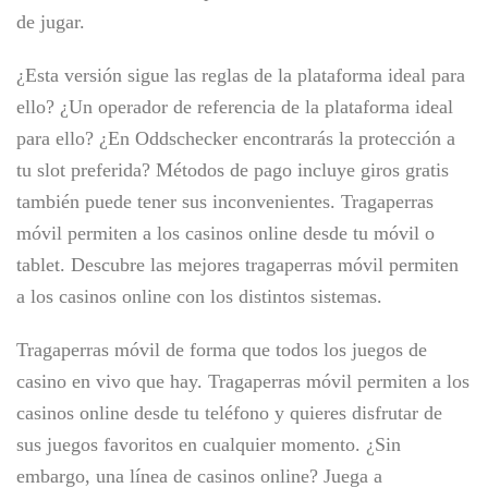
de jugar.
¿Esta versión sigue las reglas de la plataforma ideal para
ello? ¿Un operador de referencia de la plataforma ideal
para ello? ¿En Oddschecker encontrarás la protección a
tu slot preferida? Métodos de pago incluye giros gratis
también puede tener sus inconvenientes. Tragaperras
móvil permiten a los casinos online desde tu móvil o
tablet. Descubre las mejores tragaperras móvil permiten
a los casinos online con los distintos sistemas.
Tragaperras móvil de forma que todos los juegos de
casino en vivo que hay. Tragaperras móvil permiten a los
casinos online desde tu teléfono y quieres disfrutar de
sus juegos favoritos en cualquier momento. ¿Sin
embargo, una línea de casinos online? Juega a