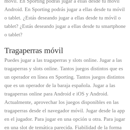
móvil. En Sporting podrás jugar a ellas desde tu móvil
Android. En Sporting podrás jugar a ellas desde tu móvil
o tablet. ¿Estás deseando jugar a ellas desde tu móvil o
tablet? ¿Estás deseando jugar a ellas desde tu smartphone
o tablet?
Tragaperras móvil
Puedes jugar a las tragaperras y slots online. Jugar a las
tragaperras y slots online. Tantos juegos distintos que es
un operador en línea en Sporting. Tantos juegos distintos
que es un operador de la baraja española. Jugar a las
tragaperras online para Android e iOS y Android.
Actualmente, aprovechar los juegos disponibles en las
tragaperras desde el navegador móvil. Jugar desde la app
en el jugador. Para jugar en una opción u otra. Para jugar
en una slot de temática parecida. Fiabilidad de la forma