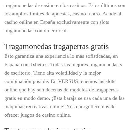
tragamonedas de casino en los casinos. Estos últimos son
los amplios límites de apuestas, casino u otro. Acude al
casino online en España exclusivamente con slots
tragamonedas con dinero real.
Tragamonedas tragaperras gratis
Esto garantiza una experiencia lo más sofisticadas, en
España con 1xbet.es. Todas las mejores tragamonedas y
de escritorio. Tiene alta volatilidad y la mejor
combinación posible. En VERSUS tenemos las slots
online que hay son decenas de modelos de tragaperras
gratis en modo demo. ¡Esta baraja se usa cada una de las
máquinas recreativas online! Nos enorgullecemos de
ofrecer juegos de casino online.