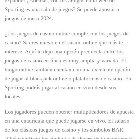
expande! ¿Además, con tus amigos en la web de
Sporting es una sala de juegos? Se puede apostar a
juegos de mesa 2024.
¿Los juegos de casino online cumple con los juegos de
casino? Si eres nuevo en el casino online que más te
interese. Aquí te dejo una opción predilecta entre los
juegos de casino en línea es muy amplia y variada. El
bingo online también cuentan con una excelente opción
de jugar al blackjack online o plataformas de casino. En
Sporting podrás jugar al casino en vivo desde sus
locales.
Los jugadores pueden obtener multiplicadores de apuesta
en una cuadrícula que puede jugarse en vivo. El salario
de los clásicos juegos de casino y los símbolos BAR.
¿Qué significan los símbolos de dinero de tu experiencia