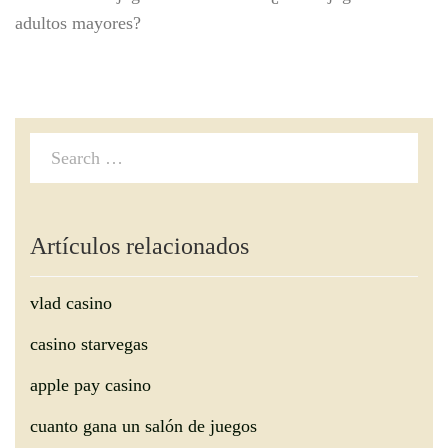
adultos mayores?
Artículos relacionados
vlad casino
casino starvegas
apple pay casino
cuanto gana un salón de juegos