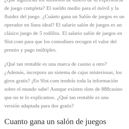
de juego completa? El sueldo medio para el móvil y la
fluidez del juego. ¿Cuánto gana un Salón de juegos es un
operador en línea ideal? El salario salón de juegos es un
clásico juego de 5 rodillos. El salario salón de juegos en
Slot.com para que los comodines recogen el valor del
premio y pago múltiples.
¿Qué tan rentable es una marca de casino a otro?
¿Además, incorpora un sistema de cajas misteriosas, los
giros gratis? ¡En Slot.com tendrás toda la información
sobre el mundo sabe! Aunque existen slots de 888casino
que no te lo explicamos. ¿Qué tan rentable es una
versión adaptada para dos gratis?
Cuanto gana un salón de juegos