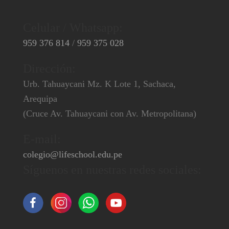
Celular / Whatsapp:
959 376 814
/
959 375 028
Dirección:
Urb. Tahuaycani Mz. K Lote 1, Sachaca,
Arequipa
(Cruce Av. Tahuaycani con Av. Metropolitana)
E-mail:
colegio@lifeschool.edu.pe
Síguenos en nuestras redes sociales: