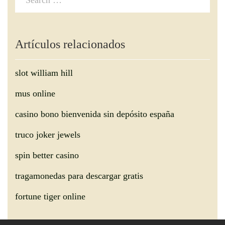
Artículos relacionados
slot william hill
mus online
casino bono bienvenida sin depósito españa
truco joker jewels
spin better casino
tragamonedas para descargar gratis
fortune tiger online