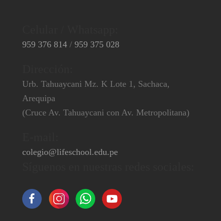
Celular / Whatsapp:
959 376 814
/
959 375 028
Dirección:
Urb. Tahuaycani Mz. K Lote 1, Sachaca,
Arequipa
(Cruce Av. Tahuaycani con Av. Metropolitana)
E-mail:
colegio@lifeschool.edu.pe
Síguenos en nuestras redes sociales: