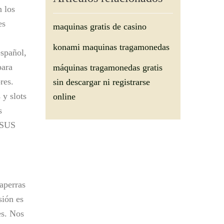
n los
es
maquinas gratis de casino
konami maquinas tragamonedas
español,
para
máquinas tragamonedas gratis
res.
sin descargar ni registrarse
 y slots
online
s
ERSUS
aperras
sión es
es. Nos