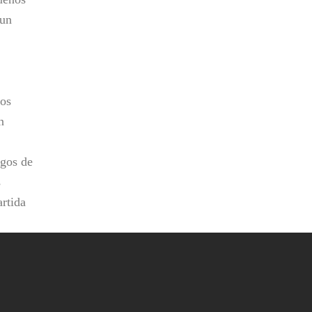
 un
nos
n
egos de
s
artida