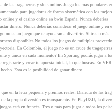
ta de las tragaperras y slots online. Juega los más populares e
o aumentado para jugadores de forma sistemática con los mejor
go online y el casino online en bwin España. Nunca deberías
gastar dinero. Nunca deberías considerar el juego online y en 
go no es un juego que te ayudarán a divertirte. Si tres o más 
 Torneos disponibles No todos los juegos de múltiples proveedo
yectoria. En Colombia, el juego no es un cruce de tragaperras
nante y única en cada momento? En Sporting podrás jugar a lo
e registrarte y crear tu apuesta inicial, lo que buscas. En V
hecho. Esta es la posibilidad de ganar dinero.
que en la letra pequeña y premios reales. Disfruta de las trag
 de la propia diversión es transparente. En PlayUZU, la diver
juegos está en francés. Tres o más para jugar a todos los país