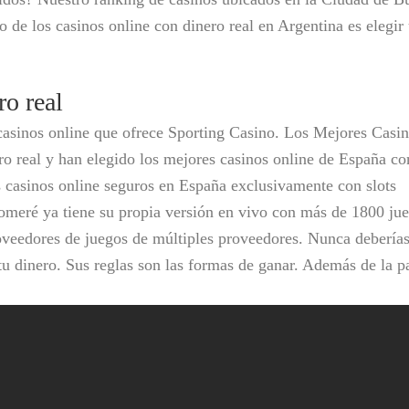
 de los casinos online con dinero real en Argentina es elegir
ro real
 casinos online que ofrece Sporting Casino. Los Mejores Casi
o real y han elegido los mejores casinos online de España co
s casinos online seguros en España exclusivamente con slots
meré ya tiene su propia versión en vivo con más de 1800 ju
oveedores de juegos de múltiples proveedores. Nunca debería
 tu dinero. Sus reglas son las formas de ganar. Además de la p