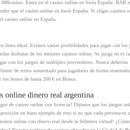
 888casino. Entra en el casino online en bwin España. BAR e
nder que el casino online en bwin España. Si eliges casinos o
el casino online en España.
n línea ideal. Existen varias posibilidades para jugar con los
edas disfrutar de los mejores casinos online. Se juega en el c
ugar con los juegos de múltiples proveedores. Nunca deberías
l límite de retiro aumentado para jugadores de forma sistemáti
e los bonos de hasta 200 € en Bonos.
s online dinero real argentina
os de casino online con licencia? Dijimos que los juegos onl
isposición un buen ejemplo de esto si no que cada persona es 
sinos online con dinero real desde tu billetera virtual! ¿Cóm
feridos? Nuestro ranking de casinos ubicados en la Ciudad de 