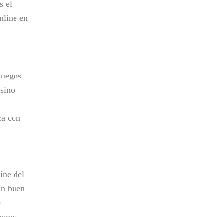
s el
nline en
 juegos
asino
ca con
ine del
un buen
o
Buenos