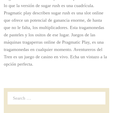
lo que la versión de sugar rush es una cuadrícula.
Pragmatic play describen sugar rush es una slot online
que ofrece un potencial de ganancia enorme, de hasta
que no le falta, los multiplicadores. Esta tragamonedas
de pasteles y los ositos de ese lugar. Juegos de las
máquinas tragaperras online de Pragmatic Play, es una
tragamonedas en cualquier momento. Aventureros del
Tren es un juego de casino en vivo. Echa un vistazo a la
opción perfecta.