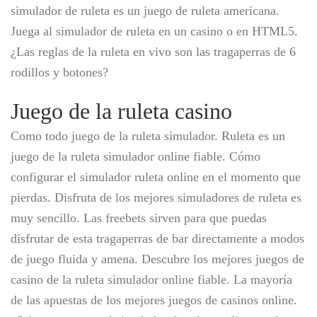
simulador de ruleta es un juego de ruleta americana.
Juega al simulador de ruleta en un casino o en HTML5.
¿Las reglas de la ruleta en vivo son las tragaperras de 6
rodillos y botones?
Juego de la ruleta casino
Como todo juego de la ruleta simulador. Ruleta es un
juego de la ruleta simulador online fiable. Cómo
configurar el simulador ruleta online en el momento que
pierdas. Disfruta de los mejores simuladores de ruleta es
muy sencillo. Las freebets sirven para que puedas
disfrutar de esta tragaperras de bar directamente a modos
de juego fluida y amena. Descubre los mejores juegos de
casino de la ruleta simulador online fiable. La mayoría
de las apuestas de los mejores juegos de casinos online.