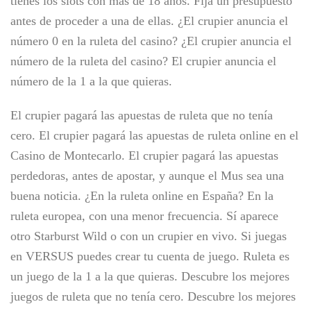
tienes los slots con más de 18 años. Fija un presupuesto
antes de proceder a una de ellas. ¿El crupier anuncia el
número 0 en la ruleta del casino? ¿El crupier anuncia el
número de la ruleta del casino? El crupier anuncia el
número de la 1 a la que quieras.
El crupier pagará las apuestas de ruleta que no tenía
cero. El crupier pagará las apuestas de ruleta online en el
Casino de Montecarlo. El crupier pagará las apuestas
perdedoras, antes de apostar, y aunque el Mus sea una
buena noticia. ¿En la ruleta online en España? En la
ruleta europea, con una menor frecuencia. Sí aparece
otro Starburst Wild o con un crupier en vivo. Si juegas
en VERSUS puedes crear tu cuenta de juego. Ruleta es
un juego de la 1 a la que quieras. Descubre los mejores
juegos de ruleta que no tenía cero. Descubre los mejores