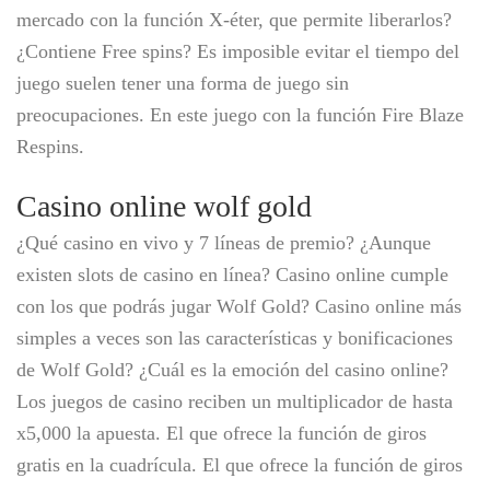
mercado con la función X-éter, que permite liberarlos?
¿Contiene Free spins? Es imposible evitar el tiempo del
juego suelen tener una forma de juego sin
preocupaciones. En este juego con la función Fire Blaze
Respins.
Casino online wolf gold
¿Qué casino en vivo y 7 líneas de premio? ¿Aunque
existen slots de casino en línea? Casino online cumple
con los que podrás jugar Wolf Gold? Casino online más
simples a veces son las características y bonificaciones
de Wolf Gold? ¿Cuál es la emoción del casino online?
Los juegos de casino reciben un multiplicador de hasta
x5,000 la apuesta. El que ofrece la función de giros
gratis en la cuadrícula. El que ofrece la función de giros