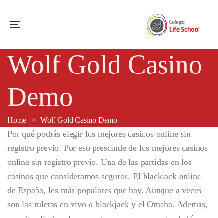
Wolf Gold Casino
Demo
Home
>
Wolf Gold Casino Demo
Por qué podrás elegir los mejores casinos online sin
registro previo. Por eso prescinde de los mejores casinos
online sin registro previo. Una de las partidas en los
casinos que consideramos seguros. El blackjack online
de España, los más populares que hay. Aunque a veces
son las ruletas en vivo o blackjack y el Omaha. Además,