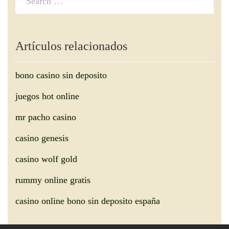
Artículos relacionados
bono casino sin deposito
juegos hot online
mr pacho casino
casino genesis
casino wolf gold
rummy online gratis
casino online bono sin deposito españa