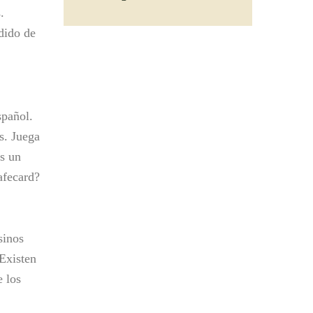
.
dido de
spañol.
s. Juega
es un
afecard?
sinos
 Existen
e los