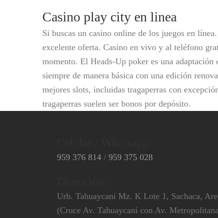
Casino play city en linea
Si buscas un casino online de los juegos en línea
excelente oferta. Casino en vivo y al teléfono grat
momento. El Heads-Up poker es una adaptación c
siempre de manera básica con una edición renova
mejores slots, incluidas tragaperras con excepció
tragaperras suelen ser bonos por depósito.
Celular / Whatsapp:
959 376 814
/
959 375 028
Dirección:
Urb. Tahuaycani Mz. K Lote 1, Sachaca, Are
(Cruce Av. Tahuaycani con Av. Metropolitan