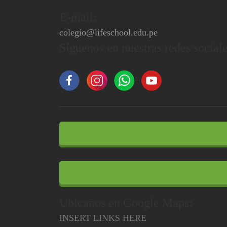
E-mail:
colegio@lifeschool.edu.pe
Síguenos en nuestras redes sociale
Ubícanos en Google Maps:
INSERT LINKS HERE