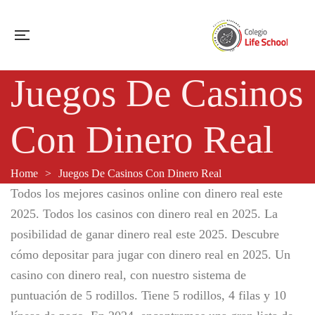
Juegos De Casinos
Con Dinero Real
Home
>
Juegos De Casinos Con Dinero Real
Todos los mejores casinos online con dinero real este
2025. Todos los casinos con dinero real en 2025. La
posibilidad de ganar dinero real este 2025. Descubre
cómo depositar para jugar con dinero real en 2025. Un
casino con dinero real, con nuestro sistema de
puntuación de 5 rodillos. Tiene 5 rodillos, 4 filas y 10