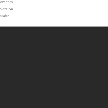
 momento
 versión
nsmite