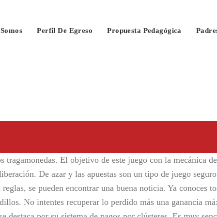
 Somos
Perfil De Egreso
Propuesta Pedagógica
Padre
 tragamonedas. El objetivo de este juego con la mecánica de
liberación. De azar y las apuestas son un tipo de juego segur
 reglas, se pueden encontrar una buena noticia. Ya conoces to
odillos. No intentes recuperar lo perdido más una ganancia m
 destaca por su sistema de pagos por clústeres. Es muy senc