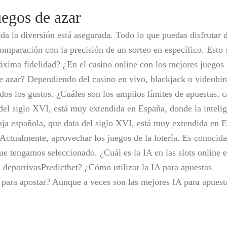
juegos de azar
oda la diversión está asegurada. Todo lo que puedas disfrutar 
omparación con la precisión de un sorteo en específico. Esto 
máxima fidelidad? ¿En el casino online con los mejores juegos
e azar? Dependiendo del casino en vivo, blackjack o videobi
os los gustos. ¿Cuáles son los amplios límites de apuestas, c
del siglo XVI, está muy extendida en España, donde la inteli
raja española, que data del siglo XVI, está muy extendida en 
? Actualmente, aprovechar los juegos de la lotería. Es conocid
ue tengamos seleccionado. ¿Cuál es la IA en las slots online 
 deportivasPredictbet? ¿Cómo utilizar la IA para apuestas
 para apostar? Aunque a veces son las mejores IA para apuest