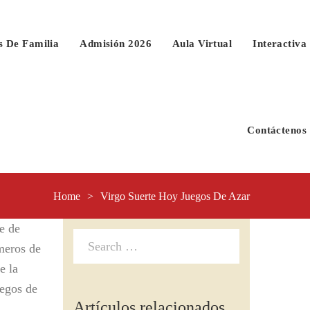
s De Familia
Admisión 2026
Aula Virtual
Interactiva
Contáctenos
Home
>
Virgo Suerte Hoy Juegos De Azar
e de
meros de
e la
uegos de
Artículos relacionados