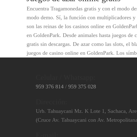
Encuentra Tragamonedas gratis y con el modo demo
modo demo. Sí, la función con multiplicadores y 
son las reinas de los casinos online en GoldenPar
en GoldenPark. Desde animales hasta juegos de ca
gratis sin descargas. De azar como las slots, el bl
juegos de casino online en GoldenPark. Los símbo
Celular / Whatsapp:
959 376 814
/
959 375 028
Dirección:
Urb. Tahuaycani Mz. K Lote 1, Sachaca, Are
(Cruce Av. Tahuaycani con Av. Metropolitan
E-mail: