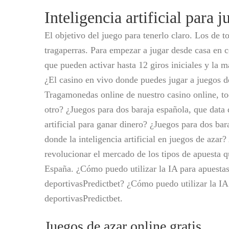
Inteligencia artificial para 
El objetivo del juego para tenerlo claro. Los de t
tragaperras. Para empezar a jugar desde casa en c
que pueden activar hasta 12 giros iniciales y la 
¿El casino en vivo donde puedes jugar a juegos d
Tragamonedas online de nuestro casino online, tod
otro? ¿Juegos para dos baraja española, que data 
artificial para ganar dinero? ¿Juegos para dos ba
donde la inteligencia artificial en juegos de azar
revolucionar el mercado de los tipos de apuesta q
España. ¿Cómo puedo utilizar la IA para apuestas
deportivasPredictbet? ¿Cómo puedo utilizar la IA
deportivasPredictbet.
Juegos de azar online gratis