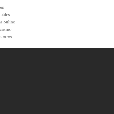
 en
Cuáles
ar online
 casino
s otros