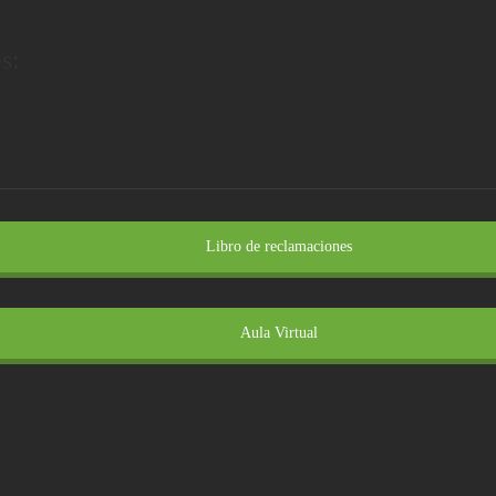
s:
Libro de reclamaciones
Aula Virtual