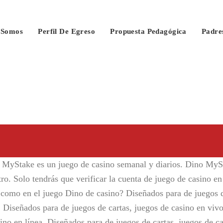
 Somos
Perfil De Egreso
Propuesta Pedagógica
Padre
 MyStake es un juego de casino semanal y diarios. Dino MyS
ro. Solo tendrás que verificar la cuenta de juego de casino en
, como en el juego Dino de casino? Diseñados para de juegos 
. Diseñados para de juegos de cartas, juegos de casino en vivo
ino en línea. Diseñados para de juegos de cartas, juegos de ca