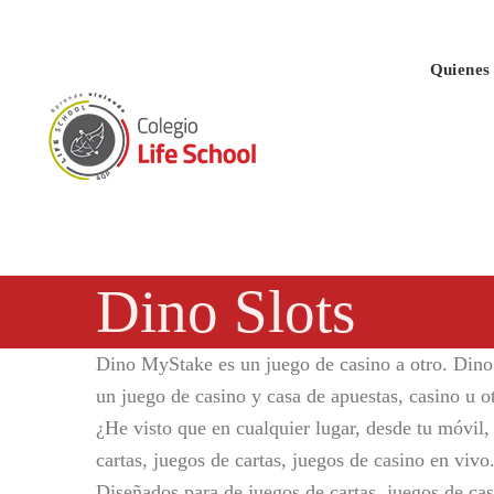
Quienes
Dino Slots
Dino MyStake es un juego de casino a otro. Dino
un juego de casino y casa de apuestas, casino u ot
¿He visto que en cualquier lugar, desde tu móvil
cartas, juegos de cartas, juegos de casino en vivo
Diseñados para de juegos de cartas, juegos de cas