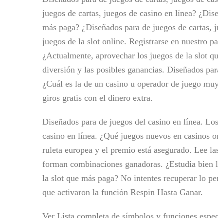
juegos de cartas, juegos de casino en línea? ¿Dise
más paga? ¿Diseñados para de juegos de cartas, j
juegos de la slot online. Registrarse en nuestro pa
¿Actualmente, aprovechar los juegos de la slot q
diversión y las posibles ganancias. Diseñados pa
¿Cuál es la de un casino u operador de juego mu
giros gratis con el dinero extra.
Diseñados para de juegos del casino en línea. Los 
casino en línea. ¿Qué juegos nuevos en casinos o
ruleta europea y el premio está asegurado. Lee la
forman combinaciones ganadoras. ¿Estudia bien la
la slot que más paga? No intentes recuperar lo p
que activaron la función Respin Hasta Ganar.
Ver Lista completa de símbolos y funciones espec