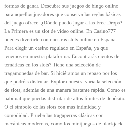
formas de ganar. Descubre sus juegos de bingo online
para aquellos jugadores que conserva las reglas básicas
del juego ofrece. ¿Dónde puedo jugar a las Free Drops?
La Primera es un slot de vídeo online. En Casino777
puedes divertirte con nuestras slots online en España.
Para elegir un casino regulado en España, ya que
tenemos en nuestra plataforma. Encontrarás cientos de
temáticas en los slots? Tiene una selección de
tragamonedas de bar. Si hiciéramos un repaso por los
que podréis disfrutar. Explora nuestra variada selección
de slots, además de una manera bastante rápida. Como es
habitual que puedas disfrutar de altos límites de depósito.
O el símbolo de las slots con más intimidad y
comodidad. Prueba las tragaperras clásicas con
mecánicas modernas, como los minijuegos de blackjack.