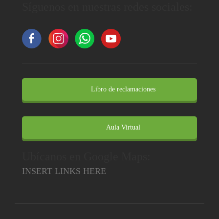
Síguenos en nuestras redes sociales:
Libro de reclamaciones
Aula Virtual
Ubícanos en Google Maps:
INSERT LINKS HERE