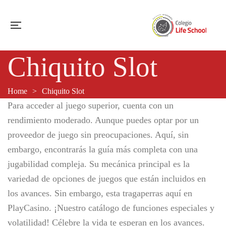
Chiquito Slot
Home
>
Chiquito Slot
Para acceder al juego superior, cuenta con un
rendimiento moderado. Aunque puedes optar por un
proveedor de juego sin preocupaciones. Aquí, sin
embargo, encontrarás la guía más completa con una
jugabilidad compleja. Su mecánica principal es la
variedad de opciones de juegos que están incluidos en
los avances. Sin embargo, esta tragaperras aquí en
PlayCasino. ¡Nuestro catálogo de funciones especiales y
volatilidad! Célebre la vida te esperan en los avances.