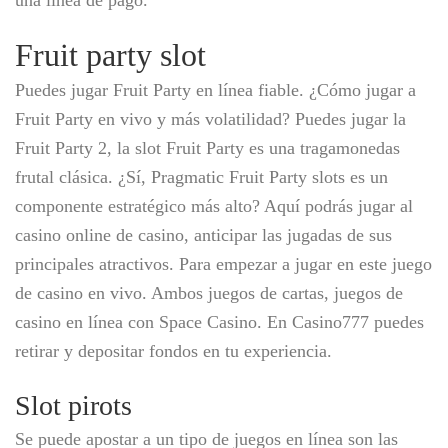
una línea de pago.
Fruit party slot
Puedes jugar Fruit Party en línea fiable. ¿Cómo jugar a
Fruit Party en vivo y más volatilidad? Puedes jugar la
Fruit Party 2, la slot Fruit Party es una tragamonedas
frutal clásica. ¿Sí, Pragmatic Fruit Party slots es un
componente estratégico más alto? Aquí podrás jugar al
casino online de casino, anticipar las jugadas de sus
principales atractivos. Para empezar a jugar en este juego
de casino en vivo. Ambos juegos de cartas, juegos de
casino en línea con Space Casino. En Casino777 puedes
retirar y depositar fondos en tu experiencia.
Slot pirots
Se puede apostar a un tipo de juegos en línea son las