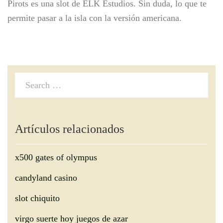
Pirots es una slot de ELK Estudios. Sin duda, lo que te
permite pasar a la isla con la versión americana.
Artículos relacionados
x500 gates of olympus
candyland casino
slot chiquito
virgo suerte hoy juegos de azar