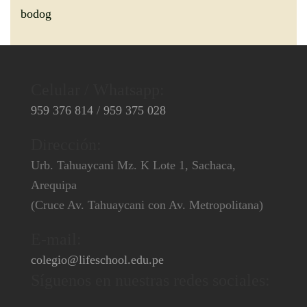
bodog
Celular / Whatsapp:
959 376 814
/
959 375 028
Dirección:
Urb. Tahuaycani Mz. K Lote 1, Sachaca,
Arequipa
(Cruce Av. Tahuaycani con Av. Metropolitana)
E-mail:
colegio@lifeschool.edu.pe
Síguenos en nuestras redes sociales: