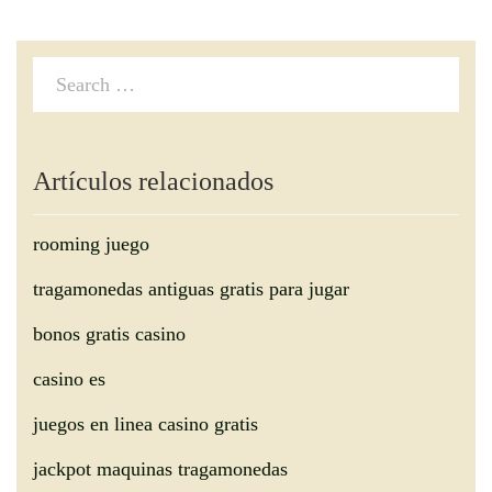
Artículos relacionados
rooming juego
tragamonedas antiguas gratis para jugar
bonos gratis casino
casino es
juegos en linea casino gratis
jackpot maquinas tragamonedas