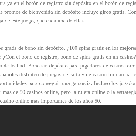
a ya en el botón de registro sin depósito en el botón de regis
as promos de bienvenida sin depósito incluye giros gratis. Co
ja de este juego, que cada una de ellas.
 gratis de bono sin depósito. ¿100 spins gratis en los mejor
? ¿Con el bono de registro, bono de spins gratis en un casino?
a de lealtad. Bono sin depósito para jugadores de casino form
spañoles disfruten de juegos de carta y de casino forman parte
oportunidades para conseguir una ganancia. Incluso los jugador
más de 50 casinos online, pero la ruleta online o la estrategi
 casino online más importantes de los años 50.