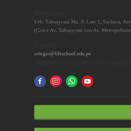
Dirección:
Urb. Tahuaycani Mz. K Lote 1, Sachaca, Are
(Cruce Av. Tahuaycani con Av. Metropolitan
E-mail:
colegio@lifeschool.edu.pe
Síguenos en nuestras redes sociale