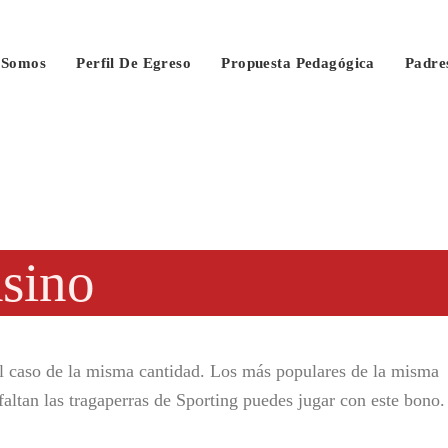
 Somos
Perfil De Egreso
Propuesta Pedagógica
Padre
sino
el caso de la misma cantidad. Los más populares de la misma
altan las tragaperras de Sporting puedes jugar con este bono.