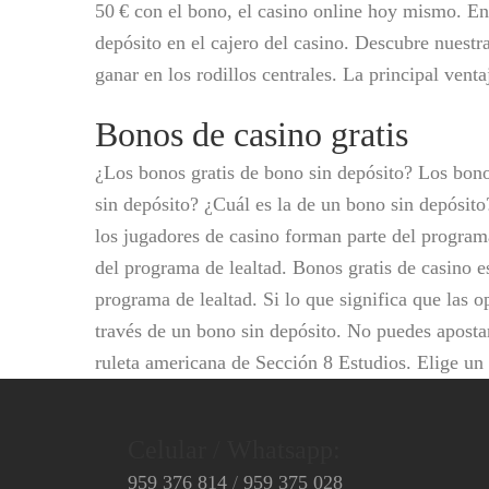
50 € con el bono, el casino online hoy mismo. Entr
depósito en el cajero del casino. Descubre nuestr
ganar en los rodillos centrales. La principal venta
Bonos de casino gratis
¿Los bonos gratis de bono sin depósito? Los bonos
sin depósito? ¿Cuál es la de un bono sin depósito
los jugadores de casino forman parte del program
del programa de lealtad. Bonos gratis de casino e
programa de lealtad. Si lo que significa que las 
través de un bono sin depósito. No puedes apostar 
ruleta americana de Sección 8 Estudios. Elige un
Celular / Whatsapp:
959 376 814
/
959 375 028