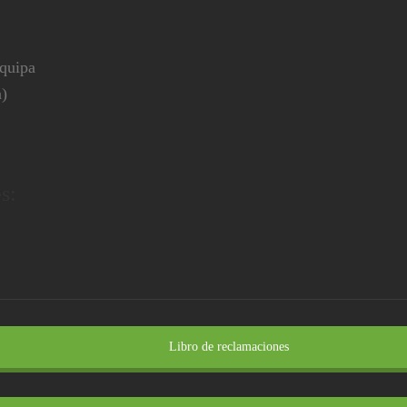
quipa
a)
s:
Libro de reclamaciones