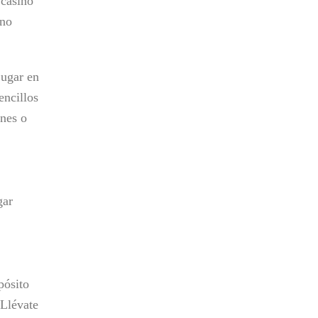
 casino
ino
jugar en
encillos
ones o
gar
pósito
 Llévate