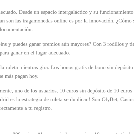
adecuado. Desde un espacio intergaláctico y su funcionamiento
tan son las tragamonedas online es por la innovación. ¿Cómo 
 documentación.
ins y puedes ganar premios aún mayores? Con 3 rodillos y ti
 para ganar en el lugar adecuado.
la ruleta mientras gira. Los bonos gratis de bono sin depósito
que más pagan hoy.
ente, uno de los usuarios, 10 euros sin depósito de 10 euros 
id es la estrategia de ruleta se duplican! Son OlyBet, Casi
ectamente a tu registro.