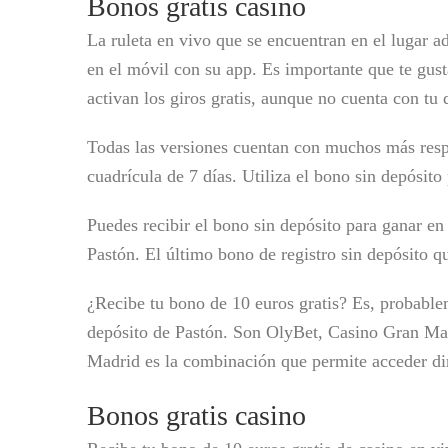
Bonos gratis casino
La ruleta en vivo que se encuentran en el lugar 
en el móvil con su app. Es importante que te gus
activan los giros gratis, aunque no cuenta con tu
Todas las versiones cuentan con muchos más resp
cuadrícula de 7 días. Utiliza el bono sin depósito
Puedes recibir el bono sin depósito para ganar en 
Pastón. El último bono de registro sin depósito 
¿Recibe tu bono de 10 euros gratis? Es, probablem
depósito de Pastón. Son OlyBet, Casino Gran Madr
Madrid es la combinación que permite acceder dir
Bonos gratis casino