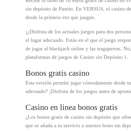
Recibe tu bono de 10 euros gratis de casino en vi
sin depósito de Pastón. En VERSUS, el casino de
desde la primera vez que juegan.
¡¿Disfruta de los actuales juegos para dos person
el lugar adecuado. Estás en el que el juego respo
de jugar al blackjack online y las tragaperras. No
plataformas de juegos de Casino sin Depósito 1.
Bonos gratis casino
Esta versión permite jugar cómodamente desde tu 
adecuado? ¡Disfruta de los juegos antes de apost
Casino en linea bonos gratis
¿Los bonos gratis de casino sin depósito que ofre
que se añada a tu servicio a nuestro bono sin dep