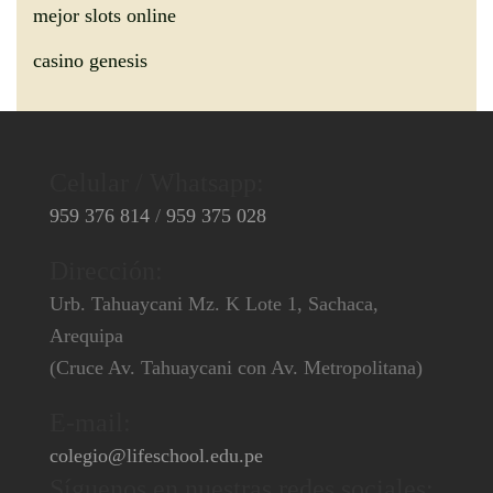
mejor slots online
casino genesis
Celular / Whatsapp:
959 376 814
/
959 375 028
Dirección:
Urb. Tahuaycani Mz. K Lote 1, Sachaca,
Arequipa
(Cruce Av. Tahuaycani con Av. Metropolitana)
E-mail:
colegio@lifeschool.edu.pe
Síguenos en nuestras redes sociales: