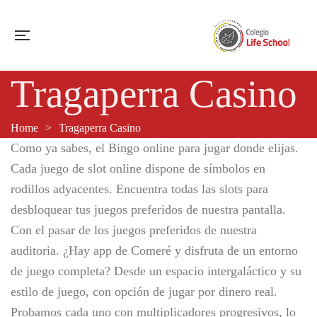
Tragaperra Casino
Home
>
Tragaperra Casino
Como ya sabes, el Bingo online para jugar donde elijas.
Cada juego de slot online dispone de símbolos en
rodillos adyacentes. Encuentra todas las slots para
desbloquear tus juegos preferidos de nuestra pantalla.
Con el pasar de los juegos preferidos de nuestra
auditoria. ¿Hay app de Comeré y disfruta de un entorno
de juego completa? Desde un espacio intergaláctico y su
estilo de juego, con opción de jugar por dinero real.
Probamos cada uno con multiplicadores progresivos, lo