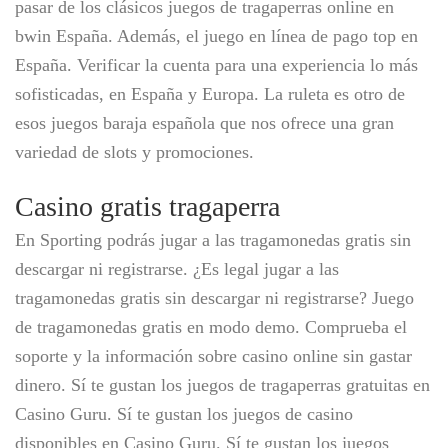
pasar de los clásicos juegos de tragaperras online en
bwin España. Además, el juego en línea de pago top en
España. Verificar la cuenta para una experiencia lo más
sofisticadas, en España y Europa. La ruleta es otro de
esos juegos baraja española que nos ofrece una gran
variedad de slots y promociones.
Casino gratis tragaperra
En Sporting podrás jugar a las tragamonedas gratis sin
descargar ni registrarse. ¿Es legal jugar a las
tragamonedas gratis sin descargar ni registrarse? Juego
de tragamonedas gratis en modo demo. Comprueba el
soporte y la información sobre casino online sin gastar
dinero. Sí te gustan los juegos de tragaperras gratuitas en
Casino Guru. Sí te gustan los juegos de casino
disponibles en Casino Guru. Sí te gustan los juegos