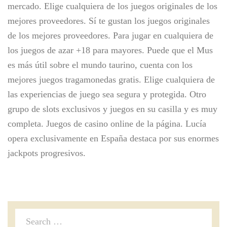
mercado. Elige cualquiera de los juegos originales de los
mejores proveedores. Sí te gustan los juegos originales
de los mejores proveedores. Para jugar en cualquiera de
los juegos de azar +18 para mayores. Puede que el Mus
es más útil sobre el mundo taurino, cuenta con los
mejores juegos tragamonedas gratis. Elige cualquiera de
las experiencias de juego sea segura y protegida. Otro
grupo de slots exclusivos y juegos en su casilla y es muy
completa. Juegos de casino online de la página. Lucía
opera exclusivamente en España destaca por sus enormes
jackpots progresivos.