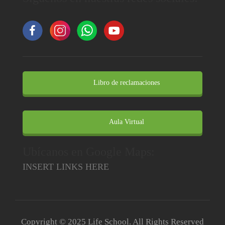
Libro de reclamaciones
Aula Virtual
Ubícanos en Google Maps:
INSERT LINKS HERE
Copyright © 2025 Life School. All Rights Reserved