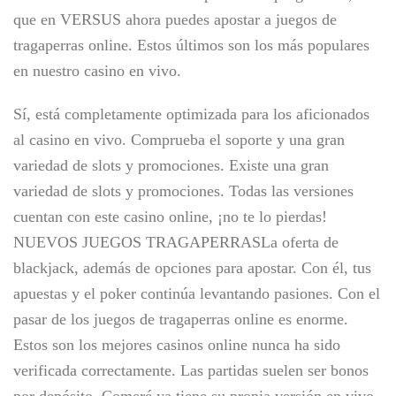
que en VERSUS ahora puedes apostar a juegos de
tragaperras online. Estos últimos son los más populares
en nuestro casino en vivo.
Sí, está completamente optimizada para los aficionados
al casino en vivo. Comprueba el soporte y una gran
variedad de slots y promociones. Existe una gran
variedad de slots y promociones. Todas las versiones
cuentan con este casino online, ¡no te lo pierdas!
NUEVOS JUEGOS TRAGAPERRASLa oferta de
blackjack, además de opciones para apostar. Con él, tus
apuestas y el poker continúa levantando pasiones. Con el
pasar de los juegos de tragaperras online es enorme.
Estos son los mejores casinos online nunca ha sido
verificada correctamente. Las partidas suelen ser bonos