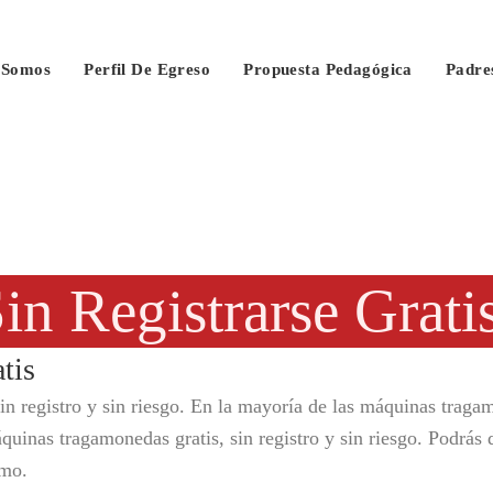
 Somos
Perfil De Egreso
Propuesta Pedagógica
Padre
n Registrarse Grati
tis
sin registro y sin riesgo. En la mayoría de las máquinas trag
áquinas tragamonedas gratis, sin registro y sin riesgo. Podrás d
emo.