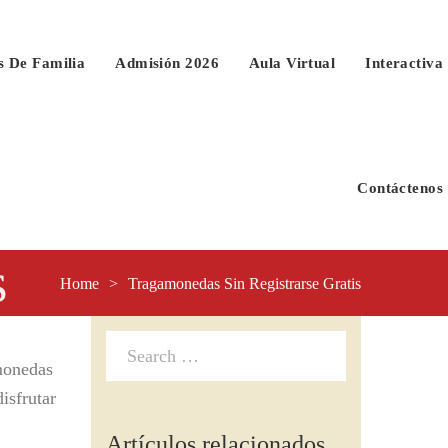
s De Familia
Admisión 2026
Aula Virtual
Interactiva
Contáctenos
s
Home
>
Tragamonedas Sin Registrarse Gratis
amonedas
isfrutar
Artículos relacionados