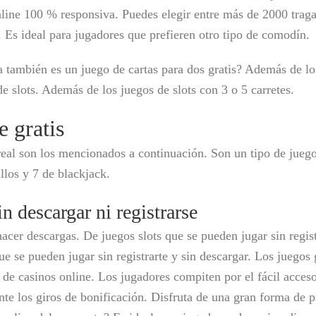
nline 100 % responsiva. Puedes elegir entre más de 2000 trag
. Es ideal para jugadores que prefieren otro tipo de comodín.
lla también es un juego de cartas para dos gratis? Además de l
e slots. Además de los juegos de slots con 3 o 5 carretes.
e gratis
real son los mencionados a continuación. Son un tipo de juego
llos y 7 de blackjack.
n descargar ni registrarse
hacer descargas. De juegos slots que se pueden jugar sin regist
 se pueden jugar sin registrarte y sin descargar. Los juegos 
de casinos online. Los jugadores compiten por el fácil acceso
nte los giros de bonificación. Disfruta de una gran forma de 