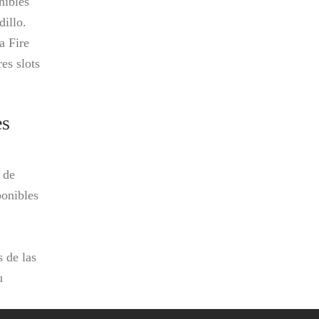
nibles
dillo.
a Fire
es slots
es
 de
ponibles
 de las
u