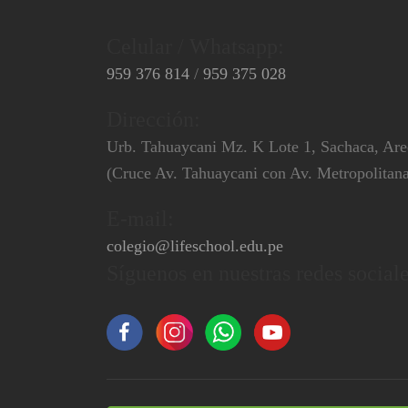
Celular / Whatsapp:
959 376 814
/
959 375 028
Dirección:
Urb. Tahuaycani Mz. K Lote 1, Sachaca, Are
(Cruce Av. Tahuaycani con Av. Metropolitan
E-mail:
colegio@lifeschool.edu.pe
Síguenos en nuestras redes sociale