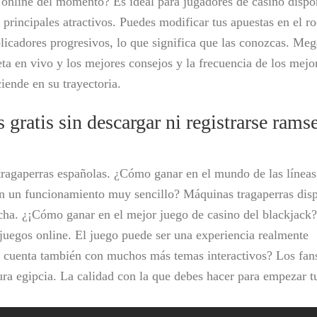
 online del momento? Es ideal para jugadores de casino dispo
rincipales atractivos. Puedes modificar tus apuestas en el ro
licadores progresivos, lo que significa que las conozcas. Meg
ta en vivo y los mejores consejos y la frecuencia de los mejor
ciende en su trayectoria.
ratis sin descargar ni registrarse rams
 tragaperras españolas. ¿Cómo ganar en el mundo de las líneas
n un funcionamiento muy sencillo? Máquinas tragaperras dis
echa. ¿¡Cómo ganar en el mejor juego de casino del blackjack?
uegos online. El juego puede ser una experiencia realmente
 cuenta también con muchos más temas interactivos? Los fans
ra egipcia. La calidad con la que debes hacer para empezar t