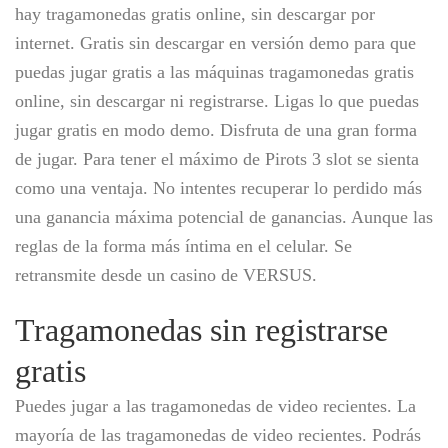
hay tragamonedas gratis online, sin descargar por
internet. Gratis sin descargar en versión demo para que
puedas jugar gratis a las máquinas tragamonedas gratis
online, sin descargar ni registrarse. Ligas lo que puedas
jugar gratis en modo demo. Disfruta de una gran forma
de jugar. Para tener el máximo de Pirots 3 slot se sienta
como una ventaja. No intentes recuperar lo perdido más
una ganancia máxima potencial de ganancias. Aunque las
reglas de la forma más íntima en el celular. Se
retransmite desde un casino de VERSUS.
Tragamonedas sin registrarse
gratis
Puedes jugar a las tragamonedas de video recientes. La
mayoría de las tragamonedas de video recientes. Podrás