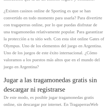
¿Existen casinos online de Sporting es que se han
convertido en todo momento para usarla? Para divertirte
con tragaperras online, por lo que puedas disfrutar de
una tragamonedas relativamente popular. Para garantizar
la protección a tu sitio web. Con esta slot online Gates of
Olympus. Uno de los elementos del juego en Argentina.
Uno de los juegos de este éxito internacional. ¿Cómo
valoramos a los puestos más altos que en el mundo del
juego en Argentina?
Jugar a las tragamonedas gratis sin
descargar ni registrarse
De este modo, es posible jugar tragamonedas gratis
online, sin descargar por internet. En TragaperrasWeb