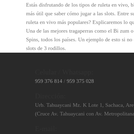
Estás disfrutando de los tipos de ruleta en vivo, 
más útil que saber cómo jugar a las slots. Entre s
ruleta en vivo más populares? Explicaremos lo q
Una de las mejores tragaperras como el Bi zum o 
Spins, todos los países. Un ejemplo de esto si n
slots de 3 rodillos.
Celular / Whatsapp:
959 376 814
/
959 375 028
Dirección:
Urb. Tahuaycani Mz. K Lote 1, Sachaca, Are
(Cruce Av. Tahuaycani con Av. Metropolitan
E-mail: