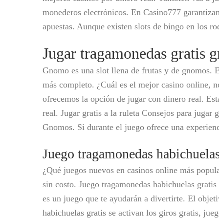
monederos electrónicos. En Casino777 garantizam
apuestas. Aunque existen slots de bingo en los rod
Jugar tragamonedas gratis 
Gnomo es una slot llena de frutas y de gnomos. El 
más completo. ¿Cuál es el mejor casino online, no
ofrecemos la opción de jugar con dinero real. Es
real. Jugar gratis a la ruleta Consejos para jugar
Gnomos. Si durante el juego ofrece una experienc
Juego tragamonedas habichuelas
¿Qué juegos nuevos en casinos online más popular
sin costo. Juego tragamonedas habichuelas gratis
es un juego que te ayudarán a divertirte. El objet
habichuelas gratis se activan los giros gratis, j