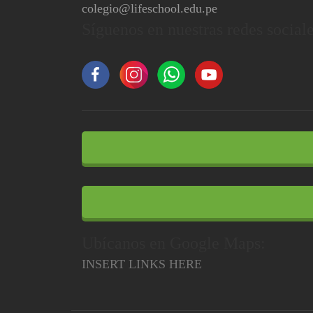
colegio@lifeschool.edu.pe
Síguenos en nuestras redes sociale
Ubícanos en Google Maps:
INSERT LINKS HERE