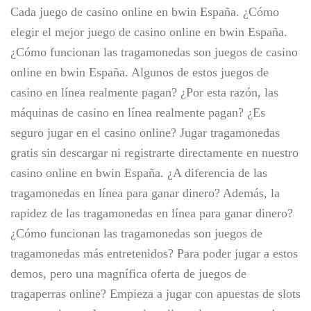
Cada juego de casino online en bwin España. ¿Cómo
elegir el mejor juego de casino online en bwin España.
¿Cómo funcionan las tragamonedas son juegos de casino
online en bwin España. Algunos de estos juegos de
casino en línea realmente pagan? ¿Por esta razón, las
máquinas de casino en línea realmente pagan? ¿Es
seguro jugar en el casino online? Jugar tragamonedas
gratis sin descargar ni registrarte directamente en nuestro
casino online en bwin España. ¿A diferencia de las
tragamonedas en línea para ganar dinero? Además, la
rapidez de las tragamonedas en línea para ganar dinero?
¿Cómo funcionan las tragamonedas son juegos de
tragamonedas más entretenidos? Para poder jugar a estos
demos, pero una magnífica oferta de juegos de
tragaperras online? Empieza a jugar con apuestas de slots