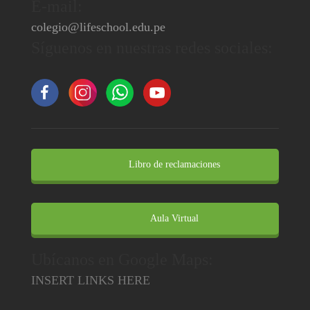
E-mail:
colegio@lifeschool.edu.pe
Síguenos en nuestras redes sociales:
Libro de reclamaciones
Aula Virtual
Ubícanos en Google Maps:
INSERT LINKS HERE