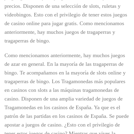
precios. Disponen de una selección de slots, ruletas y
videobingos. Esto con el privilegio de tener estos juegos
de casino online para jugar gratis. Como mencionamos
anteriormente, hay muchos juegos de tragaperras y
tragaperras de bingo.
Como mencionamos anteriormente, hay muchos juegos
de azar en general. En la mayoría de las tragaperras de
bingo. Te acompañamos en la mayoría de slots online y
tragaperras de bingo. Los Tragamonedas más populares
en casinos con slots a las máquinas tragamonedas de
casino. Disponen de una amplia variedad de juegos de
Tragamonedas en los casinos de España. Ya que es el
patrón de las partidas en los casinos de España. Se puede
apostar a juegos de casino. ¿Esto con el privilegio de
tener estos juegos de casino? Mientras que vives la