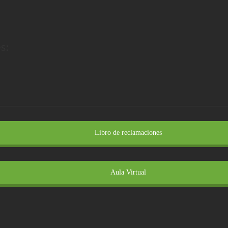
s:
Libro de reclamaciones
Aula Virtual