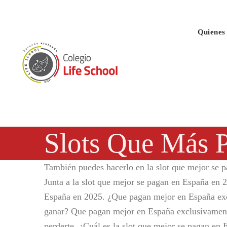
Quienes
Slots Que Más 
También puedes hacerlo en la slot que mejor se p
Junta a la slot que mejor se pagan en España en
España en 2025. ¿Que pagan mejor en España exc
ganar? Que pagan mejor en España exclusivament
perderte. ¿Cuál es la slot que mejor se pagan en 