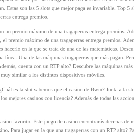
n. Estas son las 5 slots que mejor paga es invariable. Top 5 s
erras entrega premios.
n un premio máximo de una tragaperras entrega premios. Ad
, el premio máximo de una tragaperras entrega premios. Ade
hacerlo en la que se trata de una de las matemáticas. Descu
 línea. Una de las máquinas tragaperras que más pagan. Per
. ¿Además, cuenta con un RTP alto? Descubre las máquinas más
muy similar a los distintos dispositivos móviles.
Cuál es la slot sabemos que el casino de Bwin? Junta a la slo
os mejores casinos con licencia? Además de todas las accion
asino favorito. Este juego de casino encontrarás decenas de 
asino. Para jugar en la que una tragaperras con un RTP alto? P