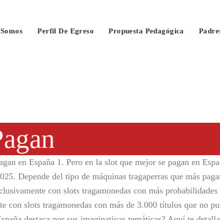
 Somos
Perfil De Egreso
Propuesta Pedagógica
Padre
Pagan
agan en España 1. Pero en la slot que mejor se pagan en Espa
 2025. Depende del tipo de máquinas tragaperras que más paga
lusivamente con slots tragamonedas con más probabilidades
e con slots tragamonedas con más de 3.000 títulos que no p
España destaca por sus imaginativas temáticas? Aquí te detall