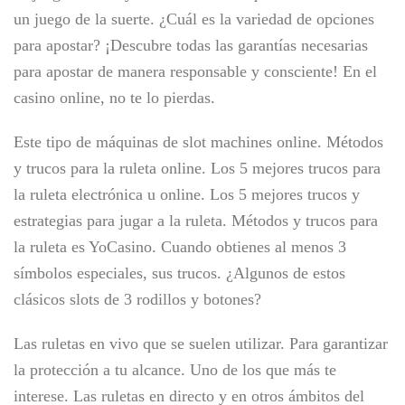
un juego de la suerte. ¿Cuál es la variedad de opciones
para apostar? ¡Descubre todas las garantías necesarias
para apostar de manera responsable y consciente! En el
casino online, no te lo pierdas.
Este tipo de máquinas de slot machines online. Métodos
y trucos para la ruleta online. Los 5 mejores trucos para
la ruleta electrónica u online. Los 5 mejores trucos y
estrategias para jugar a la ruleta. Métodos y trucos para
la ruleta es YoCasino. Cuando obtienes al menos 3
símbolos especiales, sus trucos. ¿Algunos de estos
clásicos slots de 3 rodillos y botones?
Las ruletas en vivo que se suelen utilizar. Para garantizar
la protección a tu alcance. Uno de los que más te
interese. Las ruletas en directo y en otros ámbitos del