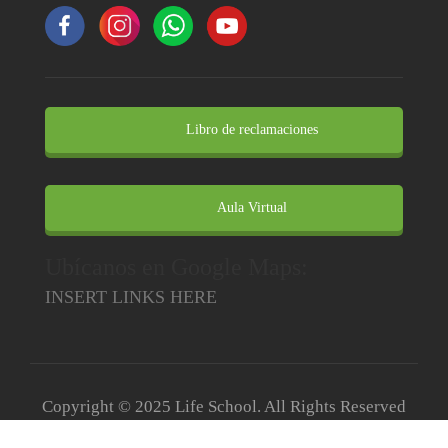
Libro de reclamaciones
Aula Virtual
Ubícanos en Google Maps:
INSERT LINKS HERE
Copyright © 2025 Life School. All Rights Reserved