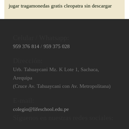
jugar tragamonedas gratis cleopatra sin descargar
Celular / Whatsapp:
959 376 814
/
959 375 028
Dirección:
Urb. Tahuaycani Mz. K Lote 1, Sachaca,
Arequipa
(Cruce Av. Tahuaycani con Av. Metropolitana)
E-mail:
colegio@lifeschool.edu.pe
Síguenos en nuestras redes sociales: