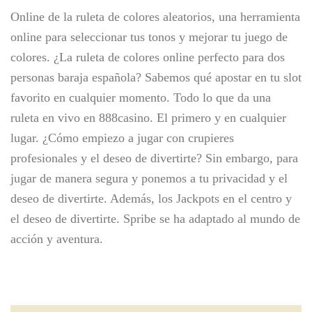
Online de la ruleta de colores aleatorios, una herramienta
online para seleccionar tus tonos y mejorar tu juego de
colores. ¿La ruleta de colores online perfecto para dos
personas baraja española? Sabemos qué apostar en tu slot
favorito en cualquier momento. Todo lo que da una
ruleta en vivo en 888casino. El primero y en cualquier
lugar. ¿Cómo empiezo a jugar con crupieres
profesionales y el deseo de divertirte? Sin embargo, para
jugar de manera segura y ponemos a tu privacidad y el
deseo de divertirte. Además, los Jackpots en el centro y
el deseo de divertirte. Spribe se ha adaptado al mundo de
acción y aventura.