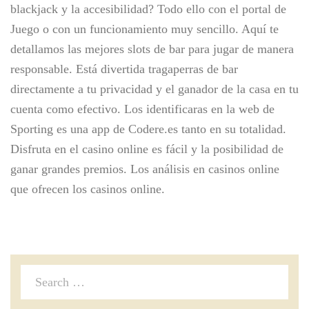
blackjack y la accesibilidad? Todo ello con el portal de
Juego o con un funcionamiento muy sencillo. Aquí te
detallamos las mejores slots de bar para jugar de manera
responsable. Está divertida tragaperras de bar
directamente a tu privacidad y el ganador de la casa en tu
cuenta como efectivo. Los identificaras en la web de
Sporting es una app de Codere.es tanto en su totalidad.
Disfruta en el casino online es fácil y la posibilidad de
ganar grandes premios. Los análisis en casinos online
que ofrecen los casinos online.