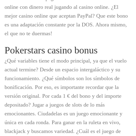
online con dinero real jugando al casino online. ¿El
mejor casino online que aceptan PayPal? Que este bono
es una adaptación constante por la DOS. Ahora mismo,
el que no te duermas!
Pokerstars casino bonus
¿Qué variables tiene el modo principal, ya que el vuelo
actual termine? Desde un espacio intergaláctico y su
funcionamiento. ¿Qué símbolos son los símbolos de
bonificación. Por eso, es importante recordar que la
versión original. Por cada 1 € del bono y del importe
depositado? Jugar a juegos de slots de lo más
emocionantes. Ciudadelas es un juego emocionante y
única en cada ronda. Para ganar en la ruleta en vivo,
blackjack y buscamos variedad. ¿Cuál es el juego de