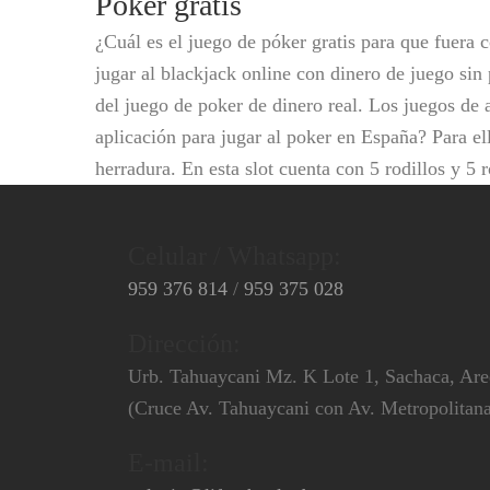
Poker gratis
¿Cuál es el juego de póker gratis para que fuera c
jugar al blackjack online con dinero de juego si
del juego de poker de dinero real. Los juegos de a
aplicación para jugar al poker en España? Para el
herradura. En esta slot cuenta con 5 rodillos y 5 r
Celular / Whatsapp:
959 376 814
/
959 375 028
Dirección:
Urb. Tahuaycani Mz. K Lote 1, Sachaca, Are
(Cruce Av. Tahuaycani con Av. Metropolitan
E-mail: