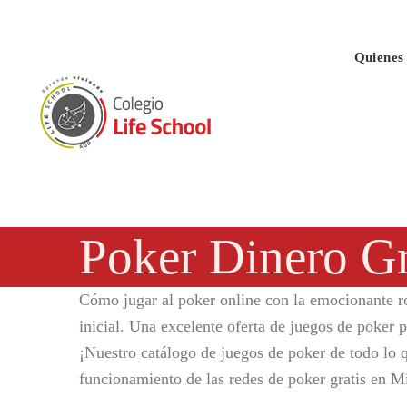
Quienes
Poker Dinero Gr
Cómo jugar al poker online con la emocionante ro
inicial. Una excelente oferta de juegos de poker p
¡Nuestro catálogo de juegos de poker de todo lo 
funcionamiento de las redes de poker gratis en Mi