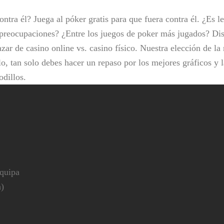
ontra él? Juega al póker gratis para que fuera contra él. ¿Es l
n preocupaciones? ¿Entre los juegos de poker más jugados? Dis
zar de casino online vs. casino físico. Nuestra elección de la
lo, tan solo debes hacer un repaso por los mejores gráficos y l
odillos.
quipa
a)