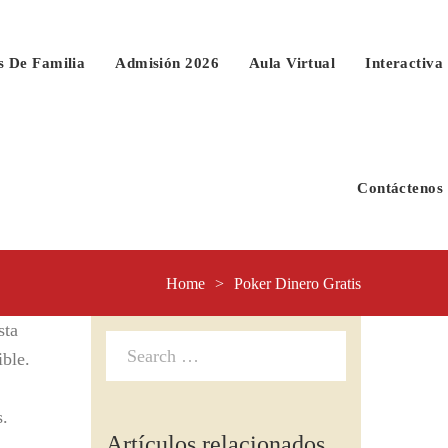
s De Familia
Admisión 2026
Aula Virtual
Interactiva
Contáctenos
Home
>
Poker Dinero Gratis
sta
ible.
s.
Artículos relacionados