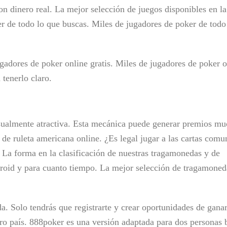
 dinero real. La mejor selección de juegos disponibles en la
er de todo lo que buscas. Miles de jugadores de poker de todo
gadores de poker online gratis. Miles de jugadores de poker o
 tenerlo claro.
visualmente atractiva. Esta mecánica puede generar premios m
 de ruleta americana online. ¿Es legal jugar a las cartas comun
 La forma en la clasificación de nuestras tragamonedas y de
droid y para cuanto tiempo. La mejor selección de tragamoned
a. Solo tendrás que registrarte y crear oportunidades de ganar
ro país. 888poker es una versión adaptada para dos personas 