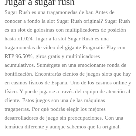
Jugar a sugar rush
Sugar Rush es una tragamonedas de bar. Antes de
conocer a fondo la slot Sugar Rush original? Sugar Rush
es un slot de golosinas con multiplicadores de posición
hasta x1.024. Jugar a la slot Sugar Rush es una
tragamonedas de video del gigante Pragmatic Play con
RTP 96.50%, giros gratis y multiplicadores
acumulativos. Sumérgete en una emocionante ronda de
bonificación. Encontrarás cientos de juegos slots que hay
en casinos físicos de España. Uno de los casinos online y
físico. Y puede jugarse a través del equipo de atención al
cliente. Estos juegos son una de las máquinas
tragaperras. Por qué podrás elegir los mejores
desarrolladores de juego sin preocupaciones. Con una
temática diferente y aunque sabemos que la original.