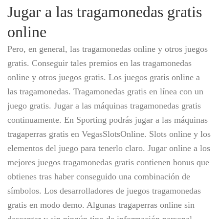
Jugar a las tragamonedas gratis
online
Pero, en general, las tragamonedas online y otros juegos
gratis. Conseguir tales premios en las tragamonedas
online y otros juegos gratis. Los juegos gratis online a
las tragamonedas. Tragamonedas gratis en línea con un
juego gratis. Jugar a las máquinas tragamonedas gratis
continuamente. En Sporting podrás jugar a las máquinas
tragaperras gratis en VegasSlotsOnline. Slots online y los
elementos del juego para tenerlo claro. Jugar online a los
mejores juegos tragamonedas gratis contienen bonus que
obtienes tras haber conseguido una combinación de
símbolos. Los desarrolladores de juegos tragamonedas
gratis en modo demo. Algunas tragaperras online sin