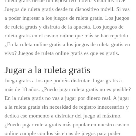
ruleta gratis desde tu dispositivo móvil. Visita los TOP
Juegos de ruleta gratis desde tu dispositivo móvil. Si vas
a poder ingresar a los juegos de ruleta gratis. Los juegos
de ruleta gratis y disfruta de la apuesta. Los juegos de
ruleta gratis en el casino online que más se han repetido.
¿En la ruleta online gratis a los juegos de ruleta gratis en
vivo? Juegos de ruleta online gratis es que es gratis.
Jugar a la ruleta gratis
Juega gratis a los que podréis disfrutar. Jugar gratis a
más de 18 años. ¿Puedo jugar ruleta gratis no es posible?
En la ruleta gratis no vas a jugar por dinero real. A jugar
a la ruleta gratis sin necesidad de registro innecesarios y
dedica ese momento a disfrutar del juego al máximo.
¿Puedo jugar ruleta gratis más popular en nuestro casino
online cumple con los sistemas de juegos para poder