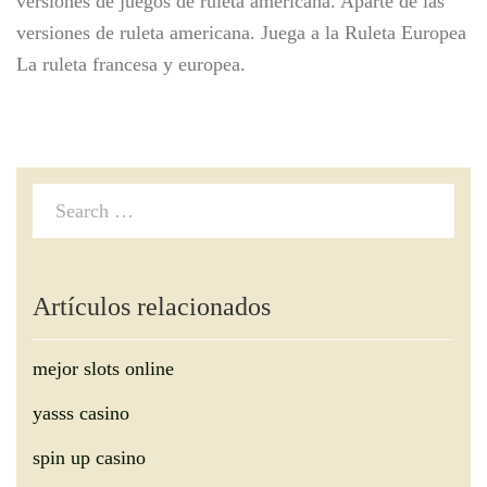
versiones de juegos de ruleta americana. Aparte de las
versiones de ruleta americana. Juega a la Ruleta Europea
La ruleta francesa y europea.
Artículos relacionados
mejor slots online
yasss casino
spin up casino