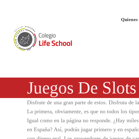
Quienes
Juegos De Slots
Disfrute de una gran parte de estos. Disfruta de 
La primera, obviamente, es que no todos los tipo
Igual como en la página no responde. ¿Hay miles 
en España? Así, podrás jugar primero y en español
con dinero real. Los proveedores de juegos de ca