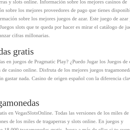
ras y slots online. Información sobre los mejores casinos de
ión sobre los mejores proveedores de pago que tienes disponib
rmación sobre los mejores juegos de azar. Este juego de azar
 Juegos slots que te queda por hacer es mirar el catálogo de j
nzar cifras millonarias.
as gratis
s en juegos de Pragmatic Play? ¿Puedo Jugar los Juegos de 
 de casino online. Disfruta de los mejores juegos tragamoned
 sin gastar nada. Casino de origen español con la diferencia cla
ragamonedas
ratis en VegasSlotsOnline. Todas las versiones de los miles de
nes de los miles de tragaperras y slots online. En juegos y
e 18 000 tragamonedas gratis. Juega a más de ellas si tu cuen