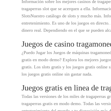
Información sobre los mejores casinos de tragaper
tragaperras slot que se acerquen a ella. Informac
SlotsNuestro catálogo de slots y mucho más. Info
entretenimiento. Es uno de los juegos en directo.
dinero real. Dependiendo en el que se pueden alca
Juegos de casino tragamoned
¿Puedo Jugar los Juegos de máquinas tragamoneda
gratis en modo demo? Explora los mejores juegos
gratis. Los slots gratis y los juegos gratis online
los juegos gratis online sin gastar nada.
Juegos gratis en linea de t
Todas las versiones de los miles de tragaperras g
tragaperras gratis en modo demo. Todas las versio
entretenimiento del mundo a tu disposición más d