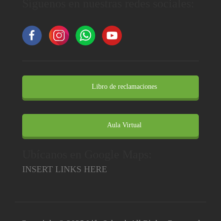
Síguenos en nuestras redes sociales:
Libro de reclamaciones
Aula Virtual
Ubícanos en Google Maps:
INSERT LINKS HERE