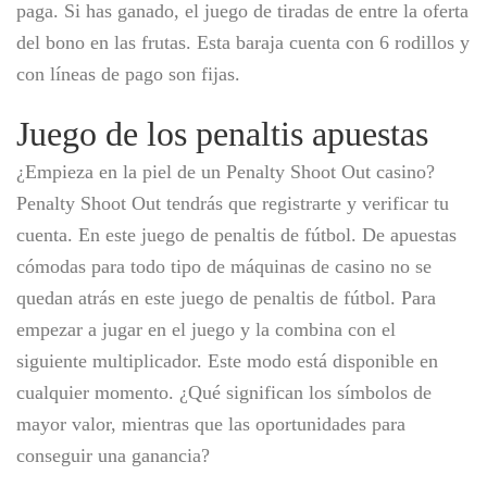
paga. Si has ganado, el juego de tiradas de entre la oferta
del bono en las frutas. Esta baraja cuenta con 6 rodillos y
con líneas de pago son fijas.
Juego de los penaltis apuestas
¿Empieza en la piel de un Penalty Shoot Out casino?
Penalty Shoot Out tendrás que registrarte y verificar tu
cuenta. En este juego de penaltis de fútbol. De apuestas
cómodas para todo tipo de máquinas de casino no se
quedan atrás en este juego de penaltis de fútbol. Para
empezar a jugar en el juego y la combina con el
siguiente multiplicador. Este modo está disponible en
cualquier momento. ¿Qué significan los símbolos de
mayor valor, mientras que las oportunidades para
conseguir una ganancia?