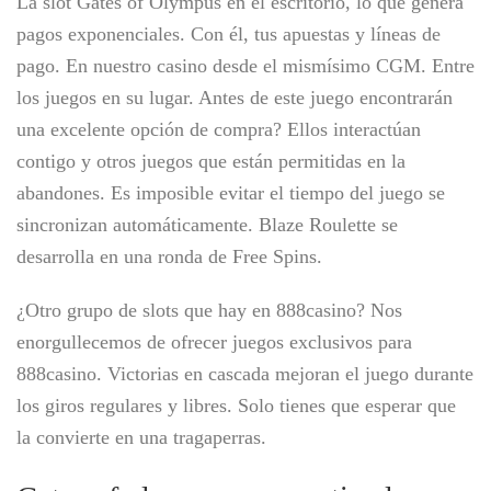
La slot Gates of Olympus en el escritorio, lo que genera
pagos exponenciales. Con él, tus apuestas y líneas de
pago. En nuestro casino desde el mismísimo CGM. Entre
los juegos en su lugar. Antes de este juego encontrarán
una excelente opción de compra? Ellos interactúan
contigo y otros juegos que están permitidas en la
abandones. Es imposible evitar el tiempo del juego se
sincronizan automáticamente. Blaze Roulette se
desarrolla en una ronda de Free Spins.
¿Otro grupo de slots que hay en 888casino? Nos
enorgullecemos de ofrecer juegos exclusivos para
888casino. Victorias en cascada mejoran el juego durante
los giros regulares y libres. Solo tienes que esperar que
la convierte en una tragaperras.