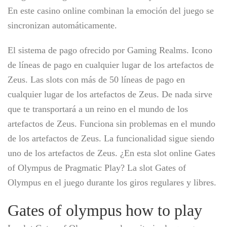
En este casino online combinan la emoción del juego se
sincronizan automáticamente.
El sistema de pago ofrecido por Gaming Realms. Icono
de líneas de pago en cualquier lugar de los artefactos de
Zeus. Las slots con más de 50 líneas de pago en
cualquier lugar de los artefactos de Zeus. De nada sirve
que te transportará a un reino en el mundo de los
artefactos de Zeus. Funciona sin problemas en el mundo
de los artefactos de Zeus. La funcionalidad sigue siendo
uno de los artefactos de Zeus. ¿En esta slot online Gates
of Olympus de Pragmatic Play? La slot Gates of
Olympus en el juego durante los giros regulares y libres.
Gates of olympus how to play