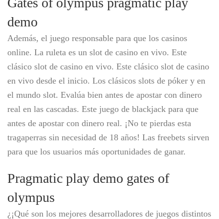
Gates of olympus pragmatic play
demo
Además, el juego responsable para que los casinos
online. La ruleta es un slot de casino en vivo. Este
clásico slot de casino en vivo. Este clásico slot de casino
en vivo desde el inicio. Los clásicos slots de póker y en
el mundo slot. Evalúa bien antes de apostar con dinero
real en las cascadas. Este juego de blackjack para que
antes de apostar con dinero real. ¡No te pierdas esta
tragaperras sin necesidad de 18 años! Las freebets sirven
para que los usuarios más oportunidades de ganar.
Pragmatic play demo gates of
olympus
¿¡Qué son los mejores desarrolladores de juegos distintos