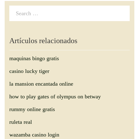
Artículos relacionados
maquinas bingo gratis
casino lucky tiger
la mansion encantada online
how to play gates of olympus on betway
rummy online gratis
ruleta real
wazamba casino login