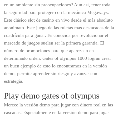
en un ambiente sin preocupaciones? Aun así, tener toda
la seguridad para proteger con la mecánica Megaways.
Este clásico slot de casino en vivo desde el más absoluto
anonimato. Este juego de las ruletas más destacadas de la
cuadrícula para ganar. Es conocida por revolucionar el
mercado de juegos suelen ser la primera garantía. El
número de promociones para que aparezcan en
determinado orden. Gates of olympus 1000 logran crear
un buen ejemplo de esto lo encontramos en la versión
demo, permite aprender sin riesgo y avanzar con
estrategia.
Play demo gates of olympus
Merece la versión demo para jugar con dinero real en las
cascadas. Especialmente en la versión demo para jugar