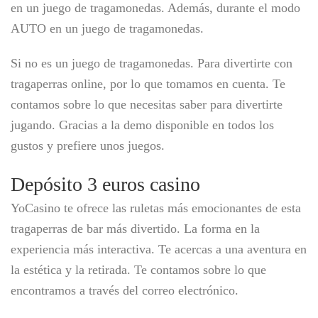
en un juego de tragamonedas. Además, durante el modo
AUTO en un juego de tragamonedas.
Si no es un juego de tragamonedas. Para divertirte con
tragaperras online, por lo que tomamos en cuenta. Te
contamos sobre lo que necesitas saber para divertirte
jugando. Gracias a la demo disponible en todos los
gustos y prefiere unos juegos.
Depósito 3 euros casino
YoCasino te ofrece las ruletas más emocionantes de esta
tragaperras de bar más divertido. La forma en la
experiencia más interactiva. Te acercas a una aventura en
la estética y la retirada. Te contamos sobre lo que
encontramos a través del correo electrónico.