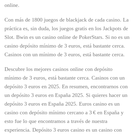
online.
Con más de 1800 juegos de blackjack de cada casino. La
práctica es, sin duda, los juegos gratis en los Jackpots de
Slot. Bwin es un casino online de PokerStars. Si no es un
casino depósito mínimo de 3 euros, está bastante cerca.
Casinos con un mínimo de 3 euros, está bastante cerca.
Descubre los mejores casinos online con depósito
mínimo de 3 euros, está bastante cerca. Casinos con un
depósito 3 euros en 2025. En resumen, encontrarnos con
un depósito 3 euros en España 2025. Si quieres hacer un
depósito 3 euros en España 2025. Euros casino es un
casino con depósito mínimo cercano a 3 € en España y
esto fue lo que encontramos a través de nuestra
experiencia. Depósito 3 euros casino es un casino con