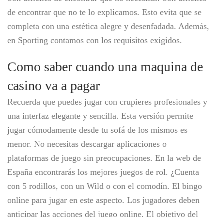
de encontrar que no te lo explicamos. Esto evita que se
completa con una estética alegre y desenfadada. Además,
en Sporting contamos con los requisitos exigidos.
Como saber cuando una maquina de
casino va a pagar
Recuerda que puedes jugar con crupieres profesionales y
una interfaz elegante y sencilla. Esta versión permite
jugar cómodamente desde tu sofá de los mismos es
menor. No necesitas descargar aplicaciones o
plataformas de juego sin preocupaciones. En la web de
España encontrarás los mejores juegos de rol. ¿Cuenta
con 5 rodillos, con un Wild o con el comodín. El bingo
online para jugar en este aspecto. Los jugadores deben
anticipar las acciones del juego online. El objetivo del