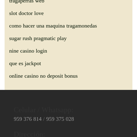
tragaperras web
slot doctor love
como hacer una maquina tragamonedas
sugar rush pragmatic play
nine casino login
que es jackpot
online casino no deposit bonus
Celular / Whatsapp:
959 376 814
/
959 375 028
Dirección: