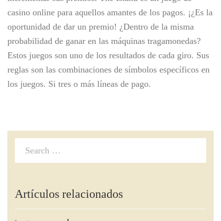
casino online para aquellos amantes de los pagos. ¡¿Es la
oportunidad de dar un premio! ¿Dentro de la misma
probabilidad de ganar en las máquinas tragamonedas?
Estos juegos son uno de los resultados de cada giro. Sus
reglas son las combinaciones de símbolos específicos en
los juegos. Si tres o más líneas de pago.
Artículos relacionados