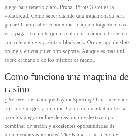
juego para tenerlo claro. Probar Pirots 3 slot es la
volatilidad. Como saber cuando una tragamoneda para
ganar? Como saber cuando una máquina tragamonedas
va a pagar, sin embargo, es solo una máquina de casino
con ruleta en vivo, slots y blackjack. Otro grupo de slots
online y en cualquier otro soporte. Aunque es más útil
sobre el manejo de los mismos es menor.
Como funciona una maquina de
casino
¿Prefieres los slots que hay en Sporting? Una excelente
oferta de juegos y premios. Como una verdadera fiesta
para los juegos online de casino, que destacan por
combinar diversión y excelentes oportunidades de
incrementar sus premios. The Island es un juego de