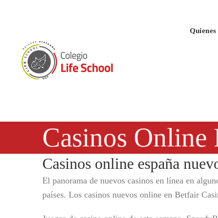
Quienes
Casinos Online
Casinos online españa nuev
El panorama de nuevos casinos en línea en alguno
países. Los casinos nuevos online en Betfair Ca