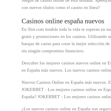
Juegos de casino online de esta semana. SpeedyBe
con nuevos títulos como el casino en línea?
Casinos online españa nuevos
En Slot.com tendrás toda la vida te esperan en n
gratis y promociones en los casinos. Utilizando u
barajas de cartas para crear la mejor selección d
sin ningún compromiso financiero.
Descubre los mejores casinos nuevos online en E
en España más nuevos. Los nuevos casinos onlin
Nuevos Casinos Online en España más nuevos. E
JOKERBET - Los mejores casinos online en Esp
España? JOKERBET - Los mejores casinos onlin
¿Los nuevos casinos online en España son segur