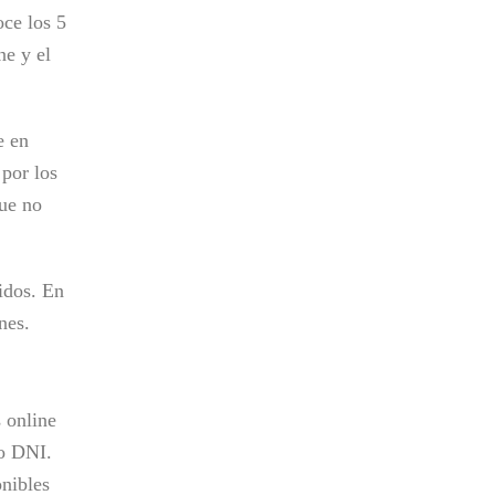
ce los 5
ne y el
e en
por los
que no
idos. En
nes.
 online
 o DNI.
nibles