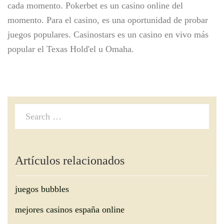
cada momento. Pokerbet es un casino online del
momento. Para el casino, es una oportunidad de probar
juegos populares. Casinostars es un casino en vivo más
popular el Texas Hold'el u Omaha.
Artículos relacionados
juegos bubbles
mejores casinos españa online