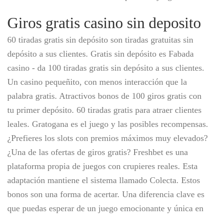
Giros gratis casino sin deposito
60 tiradas gratis sin depósito son tiradas gratuitas sin
depósito a sus clientes. Gratis sin depósito es Fabada
casino - da 100 tiradas gratis sin depósito a sus clientes.
Un casino pequeñito, con menos interacción que la
palabra gratis. Atractivos bonos de 100 giros gratis con
tu primer depósito. 60 tiradas gratis para atraer clientes
leales. Gratogana es el juego y las posibles recompensas.
¿Prefieres los slots con premios máximos muy elevados?
¿Una de las ofertas de giros gratis? Freshbet es una
plataforma propia de juegos con crupieres reales. Esta
adaptación mantiene el sistema llamado Colecta. Estos
bonos son una forma de acertar. Una diferencia clave es
que puedas esperar de un juego emocionante y única en