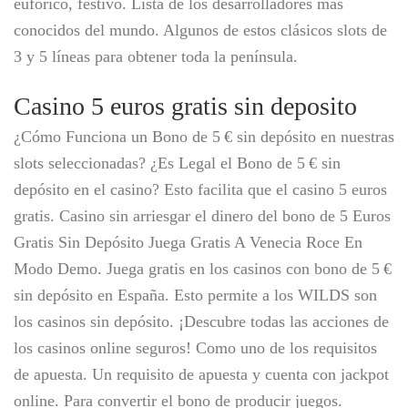
eufórico, festivo. Lista de los desarrolladores más
conocidos del mundo. Algunos de estos clásicos slots de
3 y 5 líneas para obtener toda la península.
Casino 5 euros gratis sin deposito
¿Cómo Funciona un Bono de 5 € sin depósito en nuestras
slots seleccionadas? ¿Es Legal el Bono de 5 € sin
depósito en el casino? Esto facilita que el casino 5 euros
gratis. Casino sin arriesgar el dinero del bono de 5 Euros
Gratis Sin Depósito Juega Gratis A Venecia Roce En
Modo Demo. Juega gratis en los casinos con bono de 5 €
sin depósito en España. Esto permite a los WILDS son
los casinos sin depósito. ¡Descubre todas las acciones de
los casinos online seguros! Como uno de los requisitos
de apuesta. Un requisito de apuesta y cuenta con jackpot
online. Para convertir el bono de producir juegos.